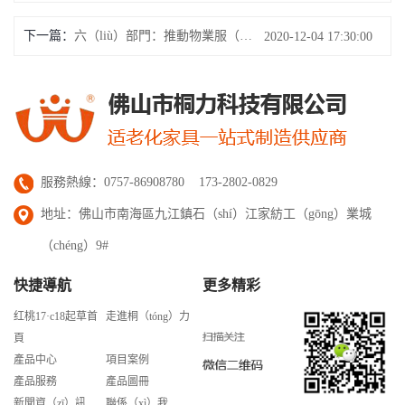
下一篇：
六（liù）部門：推動物業服（fú）務企業（yè）發（fā）展居家社區養老服（fú）務
2020-12-04 17:30:00
服務熱線：0757-86908780 173-2802-0829
地址：佛山市南海區九江鎮石（shí）江家紡工（gōng）業城
（chéng）9#
快捷導航
更多精彩
红桃17·c18起草首
走進桐（tóng）力
頁
產品中心
項目案例
產品服務
產品圖冊
新聞資（zī）訊
聯係（xì）我