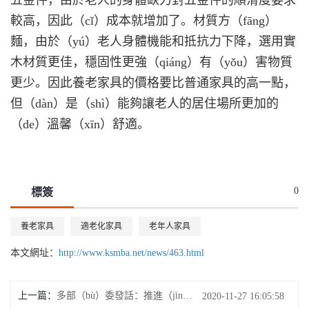
較高，因此（cǐ）成本就增加了。材質方（fāng）
麵，由於（yú）老人身體機能和抵抗力下降，選用實
木材質更佳，穩固性更強（qiáng）有（yǒu）害物質
更少。因此養老家具的價格要比普通家具的高一點，
但（dàn）是（shì）能夠讓老人的居住場所更加的
（de）溫馨（xīn）舒適。
0
標簽
養老家具
適老化家具
老年人家具
本文網址：
http://www.ksmba.net/news/463.html
上一篇：
多部（bù）委發話：推進（jìn）互聯網應用適老化（huà）改造
2020-11-27 16:05:58