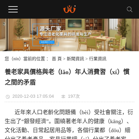
您（nín）當前的位置 ：
首 頁
>
新聞資訊
>
行業資訊
養老家具價格與老（lǎo）年人消費習（xí）慣
之間的矛盾
2020-12-03 17:05:04
197次
近年來人口老齡化問題備（bèi）受社會關注，衍
生出了“銀發經濟”。圍繞著老年人的健康（kāng）、
文化活動、日常起居用品等，各個行業都（dōu）細