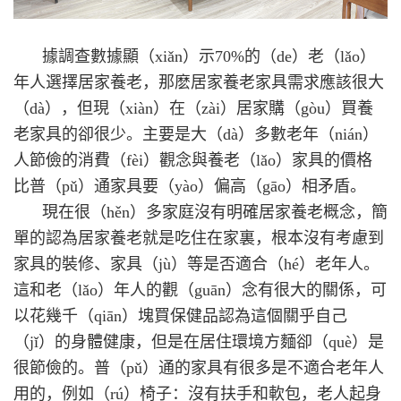
據調查數據顯（xiǎn）示70%的（de）老（lǎo）
年人選擇居家養老，那麽居家養老家具需求應該很大
（dà），但現（xiàn）在（zài）居家購（gòu）買養
老家具的卻很少。主要是大（dà）多數老年（nián）
人節儉的消費（fèi）觀念與養老（lǎo）家具的價格
比普（pǔ）通家具要（yào）偏高（gāo）相矛盾。
現在很（hěn）多家庭沒有明確居家養老概念，簡
單的認為居家養老就是吃住在家裏，根本沒有考慮到
家具的裝修、家具（jù）等是否適合（hé）老年人。
這和老（lǎo）年人的觀（guān）念有很大的關係，可
以花幾千（qiān）塊買保健品認為這個關乎自己
（jǐ）的身體健康，但是在居住環境方麵卻（què）是
很節儉的。普（pǔ）通的家具有很多是不適合老年人
用的，例如（rú）椅子：沒有扶手和軟包，老人起身