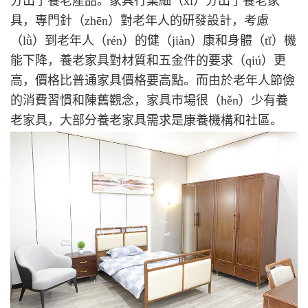
分出了養老產品。家具行業細（xì）分出了養老家
具，專門針（zhēn）對老年人的研發設計，考慮
（lǜ）到老年人（rén）的健（jiàn）康和身體（tǐ）機
能下降，養老家具對材質和五金件的要求（qiú）更
高，價格比普通家具價格要高點。而由於老年人節儉
的消費習慣和陳舊觀念，家具市場很（hěn）少有養
老家具，大部分養老家具需求是康養機構和社區。