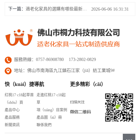
下一篇：
適老化家具的選購有哪些最新的趨勢？
2026-06-06 16:31:31
服務熱線：0757-86908780 173-2802-0829
地址：佛山市南海區九江鎮石江家（jiā）紡工業城9#
快（kuài）捷導航
更多精彩（cǎi）
红桃17·c18起草首
走進红桃17·c18起
（shǒu）頁
草
產品中心
項（xiàng）目案例
產品服務
產品圖（tú）冊
新聞資訊
聯係我們