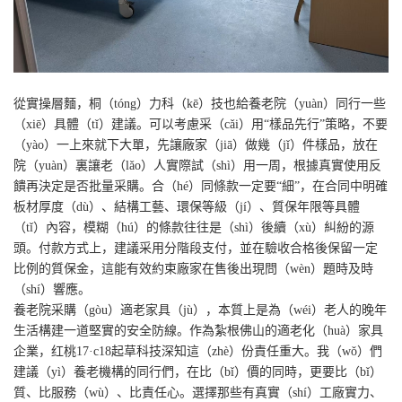
從實操層麵，桐（tóng）力科（kē）技也給養老院（yuàn）同行一些
（xiē）具體（tǐ）建議。可以考慮采（cǎi）用“樣品先行”策略，不要
（yào）一上來就下大單，先讓廠家（jiā）做幾（jǐ）件樣品，放在
院（yuàn）裏讓老（lǎo）人實際試（shì）用一周，根據真實使用反
饋再決定是否批量采購。合（hé）同條款一定要“細”，在合同中明確
板材厚度（dù）、結構工藝、環保等級（jí）、質保年限等具體
（tǐ）內容，模糊（hú）的條款往往是（shì）後續（xù）糾紛的源
頭。付款方式上，建議采用分階段支付，並在驗收合格後保留一定
比例的質保金，這能有效約束廠家在售後出現問（wèn）題時及時
（shí）響應。
養老院采購（gòu）適老家具（jù），本質上是為（wéi）老人的晚年
生活構建一道堅實的安全防線。作為紮根佛山的適老化（huà）家具
企業，红桃17·c18起草科技深知這（zhè）份責任重大。我（wǒ）們
建議（yì）養老機構的同行們，在比（bǐ）價的同時，更要比（bǐ）
質、比服務（wù）、比責任心。選擇那些有真實（shí）工廠實力、