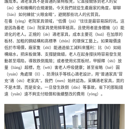
護成本。適老家具不是普通的桌椅板凳，它直接關係到老人的安
（ān）全和機構的合規運營。今天我們就從生產廠家的角度，聊聊
（liáo）如何練就“火眼金睛”，避開那些坑人的劣質貨。
在養（yǎng）老院家具領域，“低價（jià）”往往是最容易踩的坑。這
是因為養老（lǎo）院家具使用頻率極高，且使用者是身體機（jī）能
退化的老人。正規的（de）適老家具，成本主要花（huā）在加厚的
板材、加粗的鋼結構和高標準（zhǔn）的環保工藝上。如果報價遠
低於市場價，廠家隻（zhī）能通過偷工減料來獲利：比（bǐ）如結
構縮水，把床板做薄、支撐腿做細，老人在起身撐扶時容易發生晃
動甚至塌陷，導致跌倒風險；或者使用劣質板材，甲醛釋（shì）放
量（liàng）超標，危（wēi）害老人呼吸健康；甚至省略（luè）圓
（yuán）角處理（lǐ）、防滑扶手等核心適老設計，用“普通家具”冒
充“適（shì）老家具”。我們（men）始終認為，采購適老家具，買的
不是木頭，而是安全。一旦發生跌倒（dǎo）等事故，省下的那點錢
遠（yuǎn）遠不夠支付賠償和後續整改的費用（yòng）。