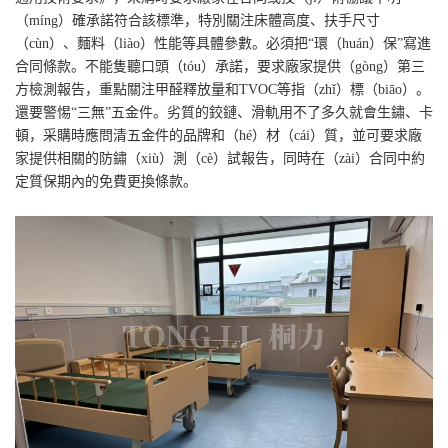
（míng）確承諾符合該標準，特別關注床體高度、扶手尺寸
（cùn）、麵料（liào）性能等具體參數。必須把“環（huán）保”寫進
合同條款。不能隻聽口頭（tóu）承諾，要求廠家提供（gòng）第三
方檢測報告，重點關注甲醛釋放量和TVOC等指（zhǐ）標（biāo）。
還要警惕“三無”五金件。劣質的鉸鏈、滑軌用不了多久就會生鏽、卡
頓，采購時應問清五金件的品牌和（hé）材（cái）質，並可要求廠
家提供相關的防鏽（xiù）測（cè）試報告，同時在（zài）合同中約
定質保期內的免費更換條款。