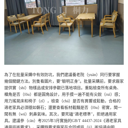
為了在批量采購中有效防坑，我們建議養老院（yuàn）同行要掌握
幾個關鍵方法。別隻看圖片，要“驗明正身”。批量采購前，要求廠家
提供實（shí）物樣品或安排參觀已落地項目。重點檢查所有桌角、
櫃角是否（fǒu）都是圓角設計，用手摸一遍不能有尖銳（ruì）感；
用力搖晃床和椅子（zǐ），檢查（chá）是否有異響或鬆動，合格的
適老家具必須穩如磐石；還要查看板材截麵是否（fǒu）密實，聞一
聞有無（wú）刺鼻氣味。其次，要死磕“適老標準”，拒絕通用家
具。建議參（cān）考2025年3月實施的GB/T 44437-2024《適老家具
通用技術要求》，采購時要求廠家在合同或技（jì）術協議中明