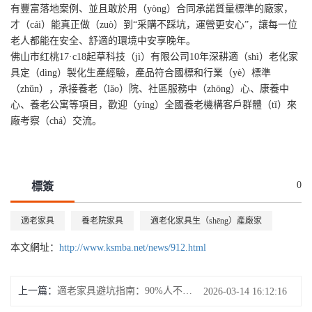
有豐富落地案例、並且敢於用（yòng）合同承諾質量標準的廠家，
才（cái）能真正做（zuò）到“采購不踩坑，運營更安心”，讓每一位
老人都能在安全、舒適的環境中安享晚年。
佛山市红桃17·c18起草科技（jì）有限公司10年深耕適（shì）老化家
具定（dìng）製化生產經驗，產品符合國標和行業（yè）標準
（zhǔn），承接養老（lǎo）院、社區服務中（zhōng）心、康養中
心、養老公寓等項目，歡迎（yíng）全國養老機構客戶群體（tǐ）來
廠考察（chá）交流。
0
標簽
適老家具
養老院家具
適老化家具生（shēng）產廠家
本文網址：
http://www.ksmba.net/news/912.html
上一篇：
適老家具避坑指南：90%人不知道的7個“偽安全”設計陷阱
2026-03-14 16:12:16