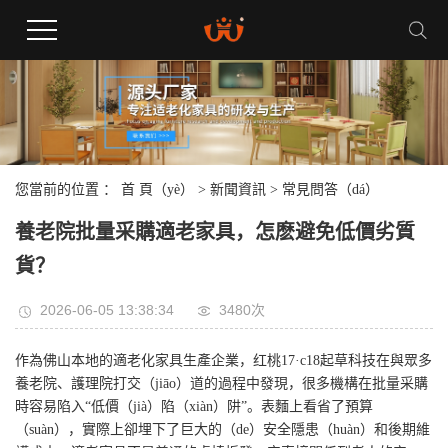
您當前的位置 ：
首 頁（yè）
>
新聞資訊
>
常見問答（dá）
養老院批量采購適老家具，怎麽避免低價劣質
貨？
2026-06-05 13:38:34
3480次
作為佛山本地的適老化家具生產企業，红桃17·c18起草科技在與眾多
養老院、護理院打交（jiāo）道的過程中發現，很多機構在批量采購
時容易陷入“低價（jià）陷（xiàn）阱”。表麵上看省了預算
（suàn），實際上卻埋下了巨大的（de）安全隱患（huàn）和後期維