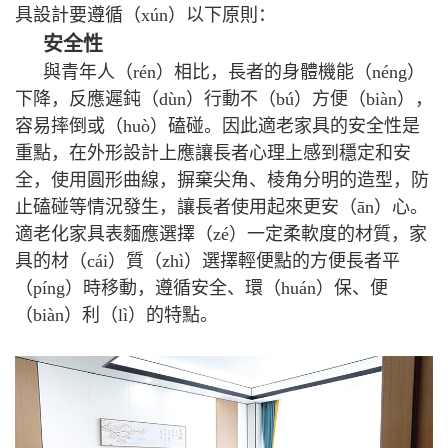
具設計要遵循（xún）以下原則：
安全性
與青年人（rén）相比，長者的身體機能（néng）
下降，反應遲鈍（dùn）行動不（bú）方便（biàn），
容易摔倒或（huò）磕碰。因此適老家具的安全性是
重點，在外形設計上應讓長者心理上感到穩定和安
全，使用圓形曲線，摒棄尖角、棱角分明的造型，防
止磕碰等情況發生，讓長者使用起來更安（ān）心。
適老化家具表麵應選擇（zé）一定柔軟度的材質，家
具的材（cái）質（zhì）選擇輕便點的方便長者平
（píng）時移動，遵循安全、環（huán）保、便
（biàn）利（lì）的特點。