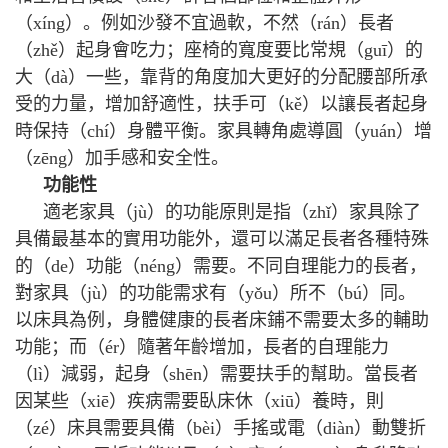
（xíng）。例如沙發不宜過軟，不然（rán）長者
（zhě）起身會吃力；座椅的寬度要比常規（guī）的
大（dà）一些，靠背的角度加大更好的分配腰部所承
受的力量，增加舒適性，扶手可（kě）以讓長者起身
時保持（chí）身體平衡。家具轉角處導圓（yuán）增
（zēng）加手感和安全性。
功能性
適老家具（jù）的功能原則是指（zhǐ）家具除了
具備最基本的實用功能外，還可以滿足長者各種特殊
的（de）功能（néng）需要。不同自理能力的長者，
對家具（jù）的功能需求有（yǒu）所不（bú）同。
以床具為例，身體健康的長者床鋪不需要太多的輔助
功能；而（ér）隨著年齡增加，長者的自理能力
（lì）減弱，起身（shēn）需要扶手的幫助。當長者
因某些（xiē）疾病需要臥床休（xiū）養時，則
（zé）床具需要具備（bèi）手搖或電（diàn）動雙折