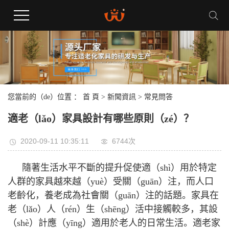
您當前的（de）位置 ：
首 頁
>
新聞資訊
>
常見問答
適老（lǎo）家具設計有哪些原則（zé）？
2020-09-11 10:35:11
6744次
隨著生活水平不斷的提升促使適（shì）用於特定
人群的家具越來越（yuè）受關（guān）注，而人口
老齡化，養老成為社會關（guān）注的話題。家具在
老（lǎo）人（rén）生（shēng）活中接觸較多，其設
（shè）計應（yīng）適用於老人的日常生活。適老家