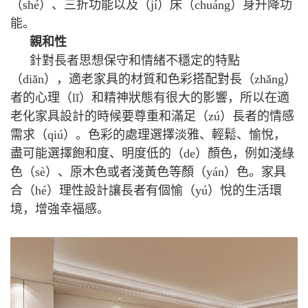
（shé）、三折功能以及（jí）床（chuáng）身升降功
能。
親和性
針對長者思想保守和情緒不穩定的特點
（diǎn），適老家具的材質和色彩搭配對長（zhǎng）
者的心理（lǐ）和精神狀態有很大的影響，所以在適
老化家具設計的時候要尊重和滿足（zú）長者的情感
需求（qiú）。色彩的處理選擇淡雅、輕鬆、愉悅，
盡可能選擇飽和度、明度低的（de）顏色，例如淺綠
色（sè）、原木色或者淺黃色等顏（yán）色。家具
合（hé）理性設計讓長者有個愉（yú）悅的生活環
境，增強幸福感。