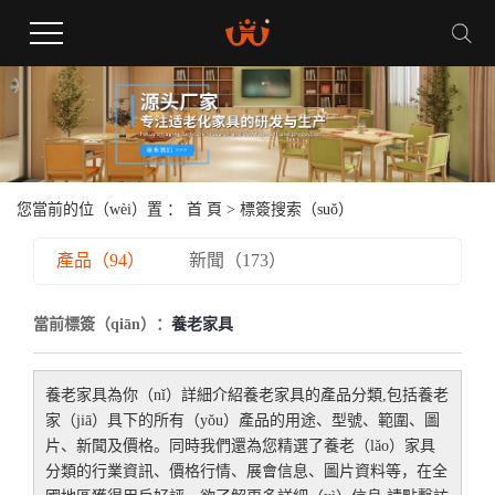
您當前的位（wèi）置 ：
首 頁
> 標簽搜索（suǒ）
產品（94）
新聞（173）
當前標簽（qiān）：
養老家具
養老家具
為你（nǐ）詳細介紹
養老家具
的產品分類,包括
養老
家（jiā）具
下的所有（yǒu）產品的用途、型號、範圍、圖
片、新聞及價格。同時我們還為您精選了
養老（lǎo）家具
分類的行業資訊、價格行情、展會信息、圖片資料等，在全