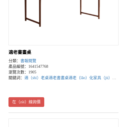
適老書畫桌
分類：
書報閱覽
產品編號：1641547768
瀏覽次數：1905
關鍵詞：
適（shì）老桌
適老書畫桌
適老（lǎo）化家具（jù）
養老家
在（zài）線詢價