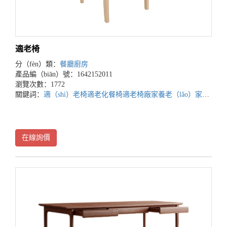
適老椅
分（fèn）類：
餐廳廚房
產品編（biān）號：1642152011
瀏覽次數：1772
關鍵詞：
適（shì）老椅
適老化餐椅
適老椅廠家
養老（lǎo）家具
養老（
在線詢價