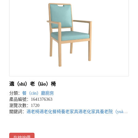
適（shì）老（lǎo）椅
分類：
餐（cān）廳廚房
產品編號：1641376363
瀏覽次數：1720
關鍵詞：
適老椅
適老化餐椅
養老家具
適老化家具
養老院（yuàn）家具
在線詢價