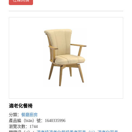
適老化餐椅
分類：
餐廳廚房
產品編（biān）號：1640335996
瀏覽次數：1744