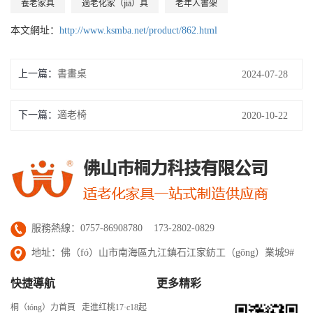
養老家具
適老化家（jiā）具
老年人書架
本文網址：
http://www.ksmba.net/product/862.html
上一篇：
書畫桌
2024-07-28
下一篇：
適老椅
2020-10-22
服務熱線：0757-86908780 173-2802-0829
地址：佛（fó）山市南海區九江鎮石江家紡工（gōng）業城9#
快捷導航
更多精彩
桐（tóng）力首頁
走進红桃17·c18起