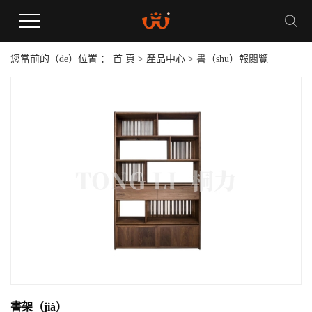
您當前的（de）位置 ：
首 頁
>
產品中心
>
書（shū）報閱覽
書架（jià）