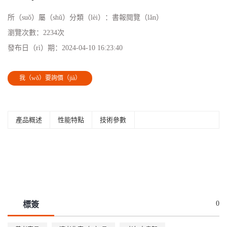
所（suǒ）屬（shǔ）分類（lèi）：
書報閱覽（lǎn）
瀏覽次數：
2234次
發布日（rì）期：
2024-04-10 16:23:40
我（wǒ）要詢價（jià）
產品概述
性能特點
技術參數
0
標簽