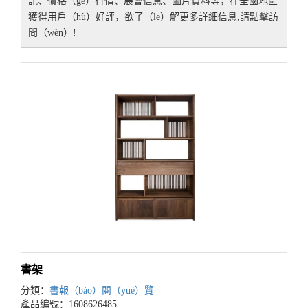
訊、價格（gé）行情、展會信息、圖片資料等，在全國地區
獲得用戶（hù）好評，欲了（le）解更多詳細信息,請點擊訪
問（wèn）!
書架
分類：
書報（bào）閱（yuè）覽
產品編號：1608626485