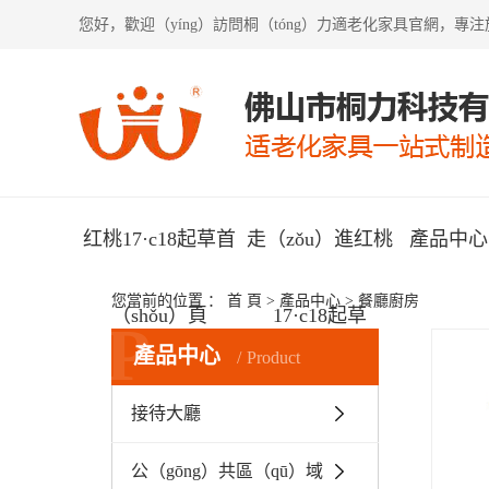
您好，歡迎（yíng）訪問
桐（tóng）力適老化家具
官網，專注於
红桃17·c18起草首
走（zǒu）進红桃
產品中心（
您當前的位置 ：
首 頁
>
產品中心
>
餐廳廚房
（shǒu）頁
17·c18起草
P
產品中心
Product
接待大廳
公（gōng）共區（qū）域