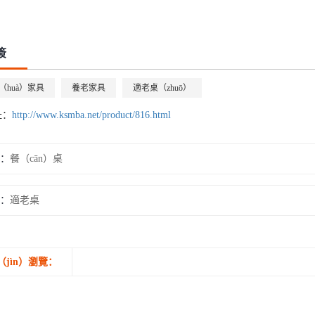
簽
（huà）家具
養老家具
適老桌（zhuō）
址：
http://www.ksmba.net/product/816.html
：
餐（cān）桌
：
適老桌
（jìn）瀏覽：