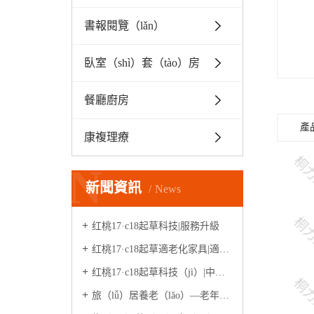
書報閱覽（lǎn）
臥室（shì）套（tào）房
餐廳廚房
產
康複理療
N
新聞資訊
News
红桃17·c18起草科技|服務升級
红桃17·c18起草適老化家具|適老化體驗中心
红桃17·c18起草科技（jì）|中誠·石水（shuǐ）源（案例）
旅（lǚ）居養老（lǎo）—老年人生活新模式