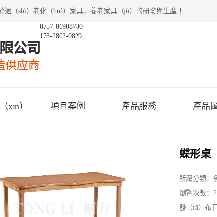
適（shì）老化（huà）家具，養老家具（jù）的研發與生產 ！
0757-86908780
173-2802-0829
xīn）
項目案例
產品服務
產品
蝶形桌
所屬分類：
瀏覽次數：
發（fā）布