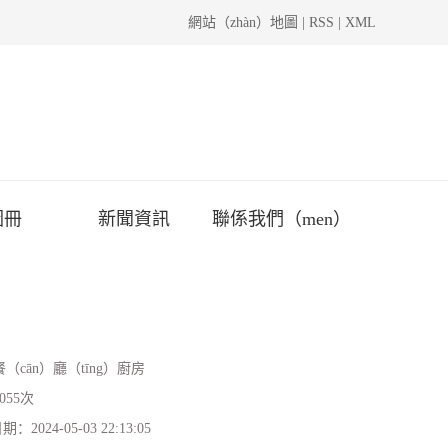
網站（zhàn）地圖
|
RSS
|
XML
圖冊
新聞資訊
聯係我們（men）
餐（cān）廳（tīng）廚房
2055次
日期：
2024-05-03 22:13:05