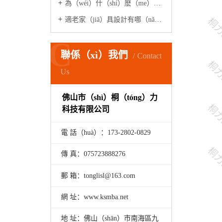
為（wéi）什（shí）麽（me）適老化（huà）產品在家居市場很少見？
適老家（jiā）具設計有哪（nǎ）些原則？
C
聯係（xì）我們
Contact
Us
佛山市（shì）桐（tóng）力
科技有限公司
電 話（huà）：173-
2802
-
0829
傳 真：075723888276
郵 箱：tonglisl@163.com
網 址：www.ksmba.net
地 址：佛山（shān）市南海區九