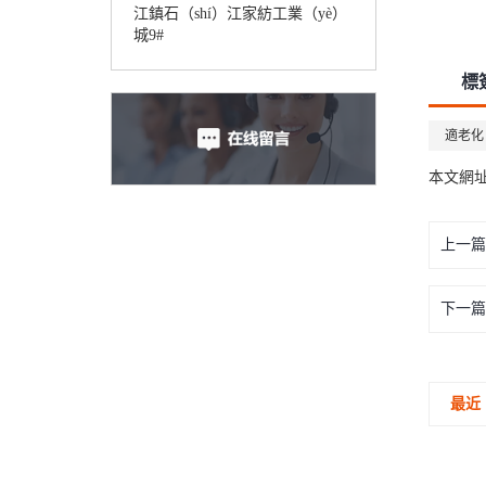
江鎮石（shí）江家紡工業（yè）
城9#
標
適老化
本文網
上一篇
下一篇
最近