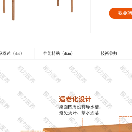
我要
品概述（shù）
性能特點（diǎn）
技術參數