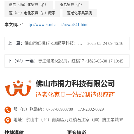
適老（lǎo）化家具（jù）
養老家具（jù）
適（shì）老化家具（jù）廠家
適老化家具案例
本文網址：
http://www.ksmba.net/news/841.html
上一篇：
佛山市红桃17·c18起草科技：從車間到養老院，適（shì）老化家具的“溫暖旅程”
2025-05-24 09:46:16
下（xià）一篇：
專注適老化家具，红桃17·c18起草科技（jì）守護（hù）長者居（jū）家安康​
2025-05-30 17:10:45
服（fú）務熱線：0757-86908780 173-2802-0829
地址：佛山市（shì）南海區九江鎮石江家（jiā）紡工業城9#
快捷導航
更多精彩