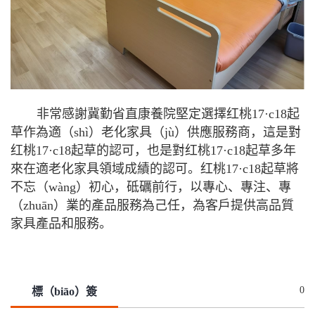
非常感謝冀勤省直康養院堅定選擇红桃17·c18起
草作為適（shì）老化家具（jù）供應服務商，這是對
红桃17·c18起草的認可，也是對红桃17·c18起草多年
來在適老化家具領域成績的認可。红桃17·c18起草將
不忘（wàng）初心，砥礪前行，以專心、專注、專
（zhuān）業的產品服務為己任，為客戶提供高品質
家具產品和服務。
0
標（biāo）簽