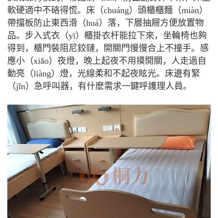
軟硬適中不硌得慌。床（chuáng）頭櫃櫃麵（miàn）
帶擋板防止東西滑（huá）落，下層抽屜方便放置物
品。步入式衣（yī）櫃掛衣杆能拉下來，坐輪椅也夠
得到，櫃門裝阻尼鉸鏈，開關門慢慢合上不撞手。感
應小（xiǎo）夜燈，晚上起夜不用摸開關，人走過自
動亮（liàng）燈，光線柔和不起夜眩光。床邊有緊
（jǐn）急呼叫器，有什麽需求一鍵呼護理人員。