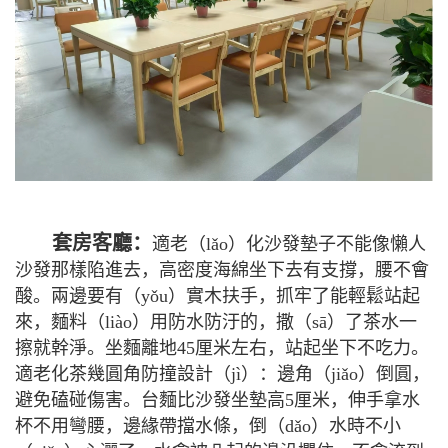
套房客廳：
適老（lǎo）化沙發墊子不能像懶人
沙發那樣陷進去，高密度海綿坐下去有支撐，腰不會
酸。兩邊要有（yǒu）實木扶手，抓牢了能輕鬆站起
來，麵料（liào）用防水防汙的，撒（sā）了茶水一
擦就幹淨。坐麵離地45厘米左右，站起坐下不吃力。
適老化茶幾圓角防撞設計（jì）：邊角（jiǎo）倒圓，
避免磕碰傷害。台麵比沙發坐墊高5厘米，伸手拿水
杯不用彎腰，邊緣帶擋水條，倒（dǎo）水時不小