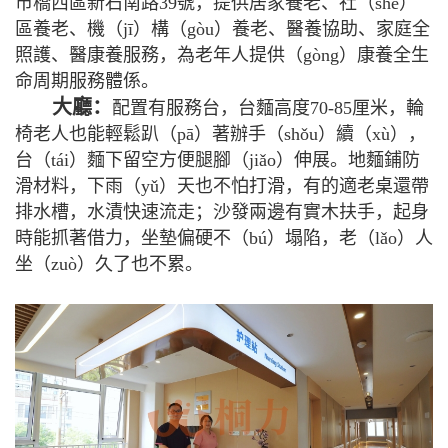
市橋西區新石南路39號，提供居家養老、社（shè）
區養老、機（jī）構（gòu）養老、醫養協助、家庭全
照護、醫康養服務，為老年人提供（gòng）康養全生
命周期服務體係。
大廳：
配置有服務台，台麵高度70-85厘米，輪
椅老人也能輕鬆趴（pā）著辦手（shǒu）續（xù），
台（tái）麵下留空方便腿腳（jiǎo）伸展。地麵鋪防
滑材料，下雨（yǔ）天也不怕打滑，有的適老桌還帶
排水槽，水漬快速流走；沙發兩邊有實木扶手，起身
時能抓著借力，坐墊偏硬不（bú）塌陷，老（lǎo）人
坐（zuò）久了也不累。