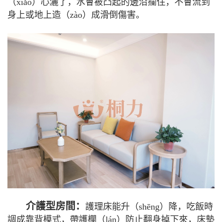
（xiǎo）心灑了，水會被凸起的邊沿攔住，不會流到
身上或地上造（zào）成滑倒傷害。
介護型房間：
護理床能升（shēng）降，吃飯時
調成靠背模式，帶護欄（lán）防止翻身掉下來，床墊