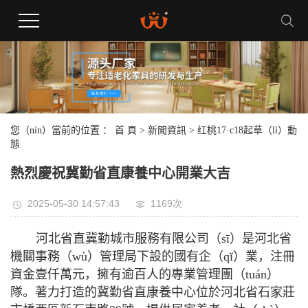
您（nín）當前的位置 ：
首 頁
>
新聞資訊
>
红桃17·c18起草（lì）動
態
熱烈慶祝冀勤省直康養中心開業大吉
2025-05-30 14:57:43
1169次
河北省直冀勤城市服務有限公司（sī）是河北省
機關事務（wù）管理局下設的國有企（qǐ）業，注冊
資金壹仟萬元，擁有逾百人的專業管理團（tuán）
隊。著力打造的冀勤省直康養中心位於河北省石家莊