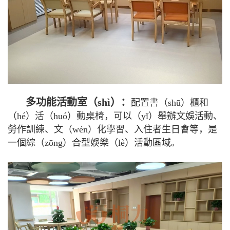
多功能活動室（shì）：
配置書（shū）櫃和
（hé）活（huó）動桌椅，可以（yǐ）舉辦文娛活動、
勞作訓練、文（wén）化學習、入住者生日會等，是
一個綜（zōng）合型娛樂（lè）活動區域。