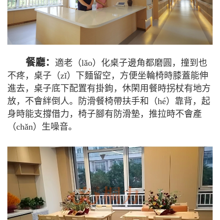
餐廳：
適老（lǎo）化桌子邊角都磨圓，撞到也
不疼，桌子（zǐ）下麵留空，方便坐輪椅時膝蓋能伸
進去，桌子底下配置有掛鉤，休閑用餐時拐杖有地方
放，不會絆倒人。防滑餐椅帶扶手和（hé）靠背，起
身時能支撐借力，椅子腳有防滑墊，推拉時不會產
（chǎn）生噪音。