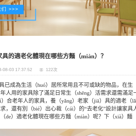
家具的適老化體現在哪些方麵（miàn）？
-08-03 17:37:52
122次
具已成為生活（huó）居所常用且不可或缺的物品，在生（s
年人用的家具除了滿足日常生（shēng）活需求還需滿足
hì）合老年人的家具，養（yǎng）老家（jiā）具的適老（l
求，還有別（bié）出心裁（cái）的“去老化”設計讓
（de）適老化體現在哪些方麵（miàn）呢？下（xià）麵（