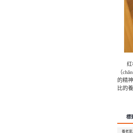
红
（ch
的精神
比的
標
養老家