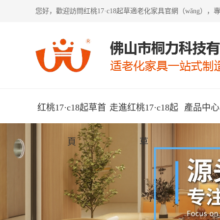
您好，歡迎訪問
红桃17·c18起草適老化家具
官網（wǎng）
红桃17·c18起草首
走進红桃17·c18起
產品中心（
頁
草