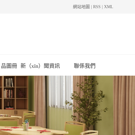
網站地圖
|
RSS
|
XML
n）品圖冊
新（xīn）聞資訊
聯係我們