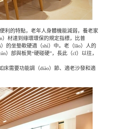
、便利的特點，老年人身體機能減弱，養老家
bǎn）材達到綠環環保的規定指標，比普
ā）的坐墊軟硬適（shì）中。老（lǎo）人的
ún）部與板凳“硬碰硬”，長此（cǐ）以往，
床需要功能調（diào）節、適老沙發和適