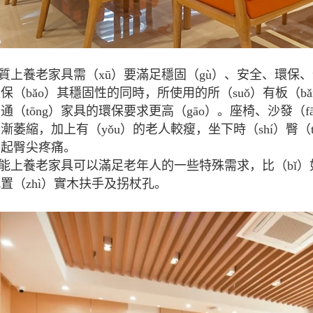
質上養老家具需（xū）要滿足穩固（gù）、安全、環保
保（bǎo）其穩固性的同時，所使用的所（suǒ）有板（
）通（tōng）家具的環保要求更高（gāo）。座椅、沙發（f
漸萎縮，加上有（yǒu）的老人較瘦，坐下時（shí）臀（t
引起臀尖疼痛。
能上養老家具可以滿足老年人的一些特殊需求，比（bǐ）如
置（zhì）實木扶手及拐杖孔。