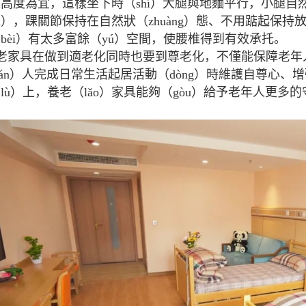
高度為宜，這樣坐下時（shí）大腿與地麵平行，小腿自然
àn），踝關節保持在自然狀（zhuàng）態、不用踮起
bèi）有太多富餘（yú）空間，使腰椎得到有效承托。
老家具在做到適老化同時也要到尊老化，不僅能保障老年
ián）人完成日常生活起居活動（dòng）時維護自尊心、增強
lù）上，養老（lǎo）家具能夠（gòu）給予老年人更多