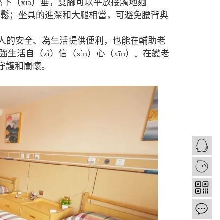
下（xià）垂，雙腳可以平放接觸地麵
保持放鬆；坐具的進深和大腿相當，可避免腰背與
人的安全、為生活提供便利，也能在輔助老
生活自（zì）信（xìn）心（xīn）。在變老
的守護和關懷。
1