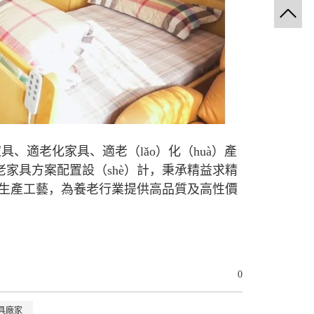
老家具、適老化家具、適老（lǎo）化（huà）產
養老家具方案配置設（shè）計，秉承精益求精
及生產工藝，為養老行業提供高品質及高性價
0
）具廠家