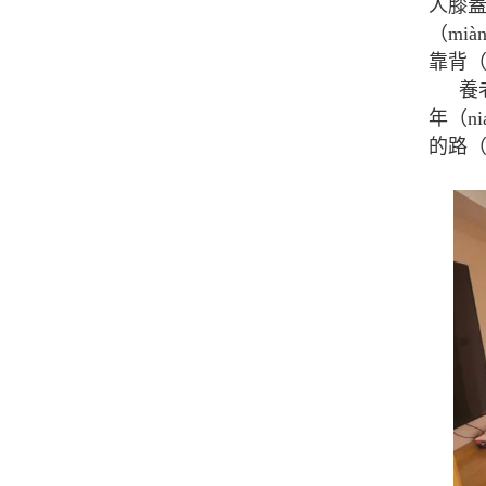
人膝蓋
（mi
靠背（
養
年（n
的路（