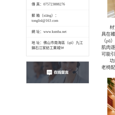
傳 真：075723888276
郵 箱（xiāng）：
tonglisl@163.com
材
網 址：www.ksmba.net
具在確
（pǔ
地 址：佛山市南海區（qū）九江
肌肉逐
鎮石江家紡工業城9#
可能
功
老椅配