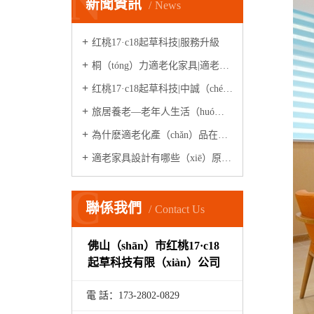
N
新聞資訊
News
红桃17·c18起草科技|服務升級
桐（tóng）力適老化家具|適老（lǎo）化體驗中心
红桃17·c18起草科技|中誠（chéng）·石水源（yuán）（案（àn）例）
旅居養老—老年人生活（huó）新模式
為什麽適老化產（chǎn）品在家居市場很少見？
適老家具設計有哪些（xiē）原則？
C
聯係我們
Contact Us
佛山（shān）市红桃17·c18
起草科技有限（xiàn）公司
電 話：173-
2802
-
0829