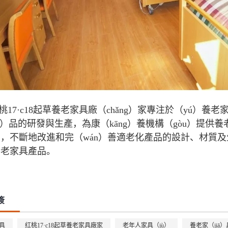
桃17·c18起草養老家具廠（chǎng）家專注於（yú）養
ǎn）品的研發與生產，為康（kāng）養機構（gòu）提供
，不斷地改進和完（wán）善適老化產品的設計、材質
養老家具產品。
簽
具
红桃17·c18起草養老家具廠家
老年人家具（jù）
養老家（jiā