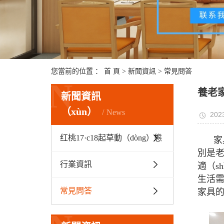
您當前的位置 ：
首 頁
>
新聞資訊
>
常見問答
N
養老
新聞資訊
（xùn）
News
2023
红桃17·c18起草動（dòng）態
家
別是老
行業資訊
適（s
生活需
常見問答
家具的