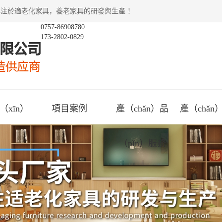
，專注於適老化家具，養老家具的研發與生產 ！
0757-86908780
173-2802-0829
xīn）
項目案例
產（chǎn）品
產（chǎ
（pǐn）服務