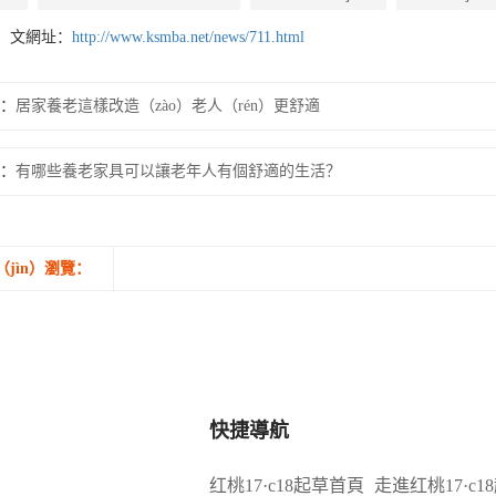
n）文網址：
http://www.ksmba.net/news/711.html
：
居家養老這樣改造（zào）老人（rén）更舒適
：
有哪些養老家具可以讓老年人有個舒適的生活？
（jìn）瀏覽：
快捷導航
红桃17·c18起草首頁
走進红桃17·c1