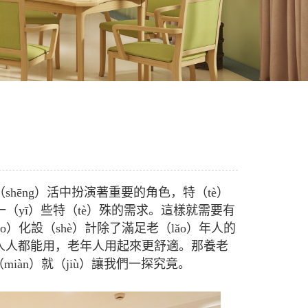
hēng）活中扮演著重要的角色，特（tè）
一（yī）些特（tè）殊的需求。這樣就需要有
ǎo）化設（shè）計除了滿足老（lǎo）年人的
家具人人都能用，老年人用起來更舒適。那養老
miàn）就（jiù）讓我們一探究竟。