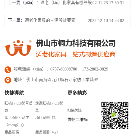
上一篇（piān）：
適老（lǎo）化家具有哪些設計要點？
2022-11-23 17:30:31
下一篇：
適老化家具的三個設計要素
2022-12-10 14:53:02
服務熱線（xiàn）：0757-86908780 173-2802-0829
地址：佛山市南海區九江鎮石江家紡工業城9#
快捷導航
更多精彩
红桃17·c18起草首
走進红桃17·c18起
頁
草
產（chǎn）品中
項目案例（lì）
（zhōng）心
產品服務
產品圖冊（cè）