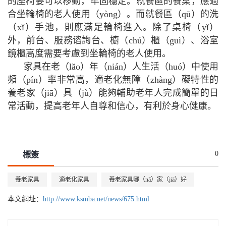
的座椅要可以移動，牢固穩定。就餐區的餐桌，應適
合坐輪椅的老人使用（yòng）。而就餐區（qū）的洗
（xǐ）手池，則應滿足輪椅進入。除了桌椅（yǐ）
外，前台、服務谘詢台、櫥（chú）櫃（guì）、浴室
鏡櫃高度需要考慮到坐輪椅的老人使用。
家具在老（lǎo）年（nián）人生活（huó）中使用
頻（pín）率非常高，適老化無障（zhàng）礙特性的
養老家（jiā）具（jù）能夠輔助老年人完成簡單的日
常活動，提高老年人自尊和信心，有利於身心健康。
0
標簽
養老家具
適老化家具
養老家具哪（nǎ）家（jiā）好
本文網址：
http://www.ksmba.net/news/675.html