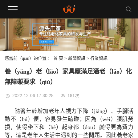
您當前（qián）的位置 ：
首 頁
>
新聞資訊
>
行業資訊
養（yǎng）老（lǎo）家具應滿足適老（lǎo）化
無障礙要求（qiú）
2022-12-06 17:30:28
181次
隨著年齡增加老年人視力下降（jiàng）、手腳活
動不（bú）便，容易發生磕碰；因為（wéi）腰肌勞
損，使得坐下和（hé）起身都（dōu）變得更為費力
等，這是老年人生活中遇到的一些問題。因此養老家