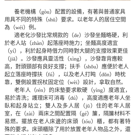
養老機構（gòu）配置的設備，有著與普通家具
用具不同的特殊（shū）要求。以老年人的居住空間
為（wéi）例。
適老化沙發比常規款的（de）沙發坐麵略硬，利
於老人站（zhàn）起落座時施力；坐麵高度適宜
（yí），利於起身時借力同時對大腿的支撐效果更佳
（jiā）。沙發應具靈活性（xìng），沙發靠背應較
高，對頭頸部有良好支撐；扶手（shǒu）應便於老人
起立落座時撐扶（fú），以及老人打盹（dǔn）時枕
靠，雙側設置拐杖固定位（wèi）設計，拿取自然。
老年人（rén）的床墊要求軟硬（yìng）度適宜，
易於清洗；護理床可消毒（dú），高度適應老年人坐
臥和起身站立；雙人及多人居（jū）住的老年人居
室，在（zài）兩床之間配置隔（gé）簾，隔簾材料不
易燃。擺放在老人床邊的床頭（tóu）櫃，都有著特
殊的要求。床頭櫃除了用於放置老年人物品之外，還