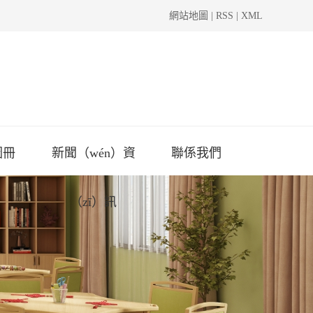
網站地圖
|
RSS
|
XML
圖冊
新聞（wén）資
聯係我們
（zī）訊