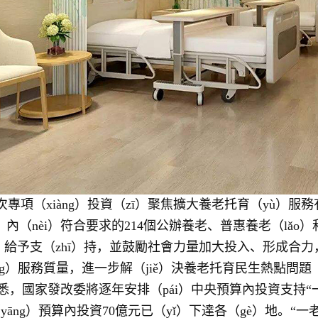
次專項（xiàng）投資（zī）聚焦擴大養老托育（yù）服務
i）內（nèi）符合要求的214個公辦養老、普惠養老（lǎo）
）給予支（zhī）持，並鼓勵社會力量加大投入、形成合
hēng）服務質量，進一步解（jiě）決
悉，國家發改委將逐年安排（pái）中央預算內投資支持
“
yāng）預算內投資70億元已（yǐ）下達各（gè）地。“