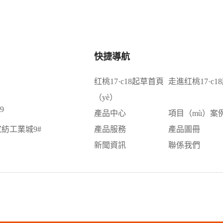
快捷導航
红桃17·c18起草首頁
走進红桃17·c1
（yè）
9
產品中心
項目（mù）案
家紡工業城9#
產品服務
產品圖冊
新聞資訊
聯係我們