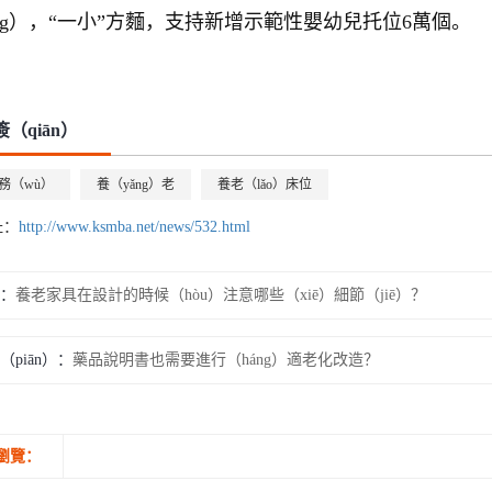
āng），“一小”方麵，支持新增示範性嬰幼兒托位6萬個。
（qiān）
務（wù）
養（yǎng）老
養老（lǎo）床位
址：
http://www.ksmba.net/news/532.html
：
養老家具在設計的時候（hòu）注意哪些（xiē）細節（jiē）？
（piān）：
藥品說明書也需要進行（háng）適老化改造？
瀏覽：