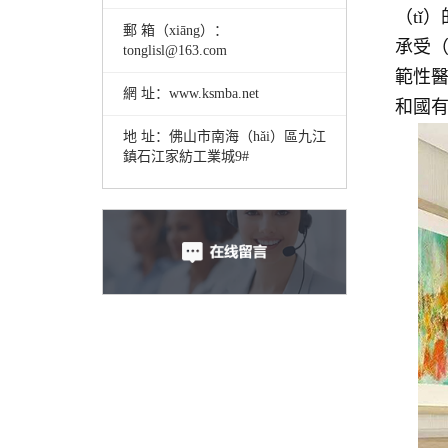
（tǐ
郵 箱（xiāng）：
承受（
tonglisl@163.com
範性醫
網 址：www.ksmba.net
和國有
地 址：佛山市南海（hǎi）區九江
鎮石江家紡工業城9#