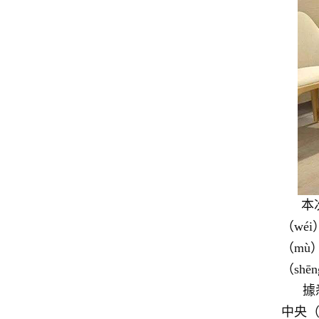
本
（wé
（mù
（s
據
中央（