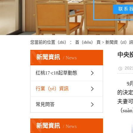
您當前的位置（zhì） ：
首（shǒu） 頁
>
新聞資（zī）
N
中央投
新聞資訊
News
2021
红桃17·c18起草動態
9
行業（yè）資訊
的決定
夫妻可
常見問答
（su
N
新聞資訊
News