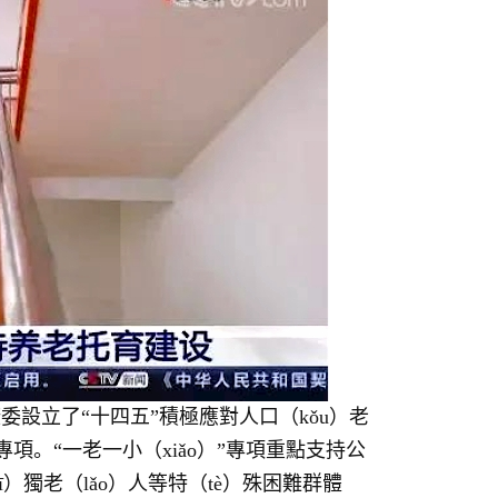
康委設立了“十四五”積極應對人口（kǒu）老
”專項。“一老一小（xiǎo）”專項重點支持公
）獨老（lǎo）人等特（tè）殊困難群體