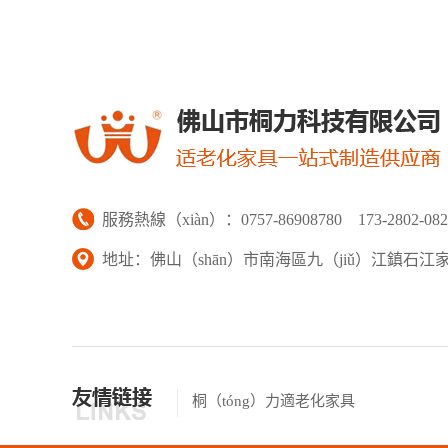
服務熱線（xiàn）：0757-86908780 173-2802-082
地址：佛山（shān）市南海區九（jiǔ）江鎮石江
桐（tóng）力適老化家具