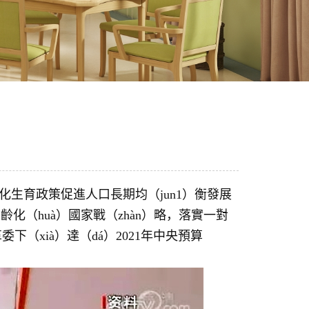
化生育政策促進人口長期均（jun1）衡發展
）齡化（huà）國家戰（zhàn）略，落實一對
（xià）達（dá）2021年中央預算