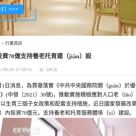
訊
>
行業資訊
資70億支持養老托育建（jiàn）設
-09-03 17:08:51
186次
月1日消息，為貫徹落實《中共中央國務院關（guān）於優
》(中發〔2021〕30號)，推動實施積極應對人口老（lǎo
以生育三個子女政策和配套支持措施，近日國家發展改革委下
àn）內投資70億元，支持養老和托育服務體係（xì）建設。