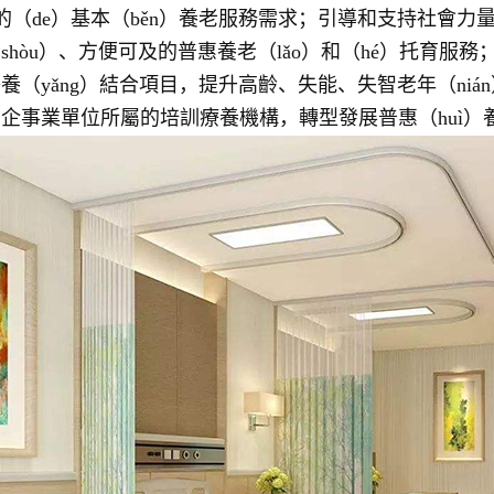
）的（de）基本（běn）養老服務需求；引導和支持社會力量發
shòu）、方便可及的普惠養老（lǎo）和（hé）托育服
養（yǎng）結合項目，提升高齡、失能、失智老年（niá
企事業單位所屬的培訓療養機構，轉型發展普惠（huì）