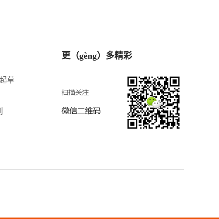
更（gèng）多精彩
8起草
例