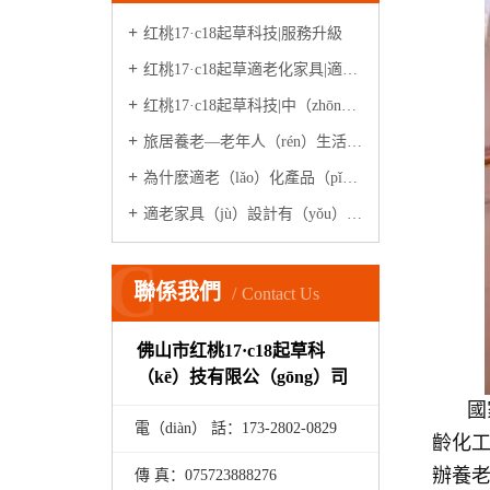
红桃17·c18起草科技|服務升級
红桃17·c18起草適老化家具|適老化體驗中心
红桃17·c18起草科技|中（zhōng）誠·石水源（yuán）（案例）
旅居養老—老年人（rén）生活新模式
為什麽適老（lǎo）化產品（pǐn）在家居市場很少見？
適老家具（jù）設計有（yǒu）哪些原則？
C
聯係我們
Contact Us
佛山市红桃17·c18起草科
（kē）技有限公（gōng）司
國
電（diàn） 話：173-
2802
-
0829
齡化工
辦養老
傳 真：075723888276