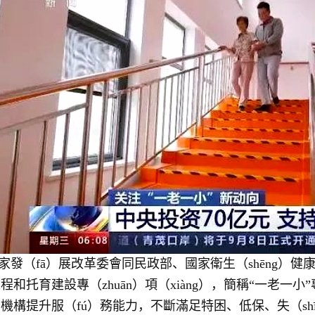
家發（fā）展改革委會同民政部、國家衛生（shēng）健
程和托育建設專（zhuān）項（xiàng），簡稱“一老一小
機構提升服（fú）務能力，不斷滿足特困、低保、失（shī