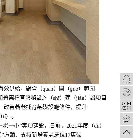
有效供給，對全（quán）國（guó）範圍
1
和普惠托育服務設施（shī）建（jiàn）設項目
力，改善養老托育基礎設施條件，提升
養老托育民生熱點問題（tí）。
一老一小”專項建設，日前，2021年度（dù）
一老”方麵，支持新增養老床位17萬張