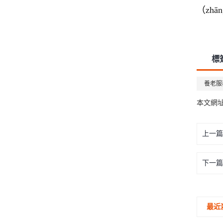
（zh
標簽
養老服
本文網
上一篇
下一篇
最近