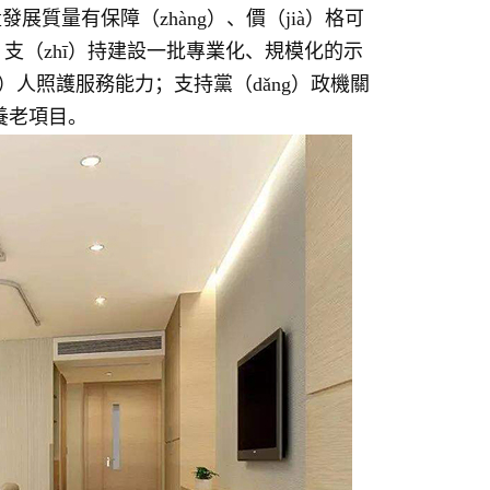
展質量有保障（zhàng）、價（jià）格可
務；支（zhī）持建設一批專業化、規模化的示
n）人照護服務能力；支持黨（dǎng）政機關
養老項目。