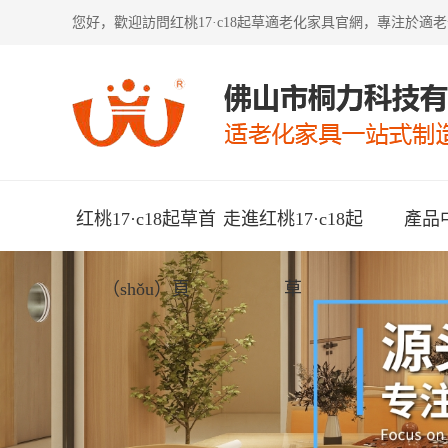
您好，歡迎訪問
红桃17·c18起草適老化家具
官網，專注於適老化
红桃17·c18起草首
走進红桃17·c18起
產品
（shǒu）頁
草