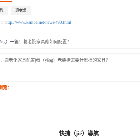
具
適老桌
址：
http://www.ksmba.net/news/490.html
àng）一篇：
養老院家具應如何配置？
：
適老化家具配置|養（yǎng）老機構需要什麽樣的家具？
瀏覽：
快捷（jié）導航