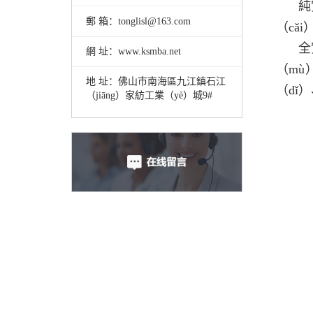
純
郵 箱：tonglisl@163.com
（cǎ
全
網 址：www.ksmba.net
（mù
地 址：佛山市南海區九江鎮石江
（dǐ
（jiāng）家紡工業（yè）城9#