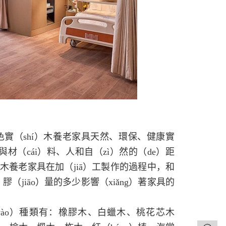
色實（shí）木養老家具天然、環保、健康實
與材（cái）料、人和自（zì）然的（de）距
木養老家具在加（jiā）工製作的過程中，和
（jiāo）量的多少影響（xiǎng）著家具的
yào）種類有：橡膠木、白蠟木、桃花芯木