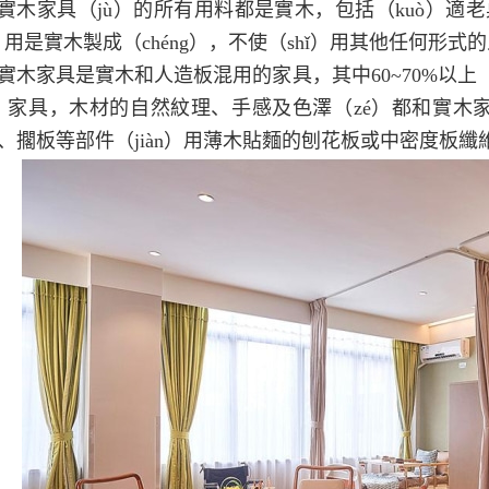
實木家具（jù）的所有用料都是實木，包括（kuò）適老
i）用是實木製成（chéng），不使（shǐ）用其他任何形式
實木家具是實木和人造板混用的家具，其中60~70%以上（
）家具，木材的自然紋理、手感及色澤（zé）都和實木家（
）、擱板等部件（jiàn）用薄木貼麵的刨花板或中密度板