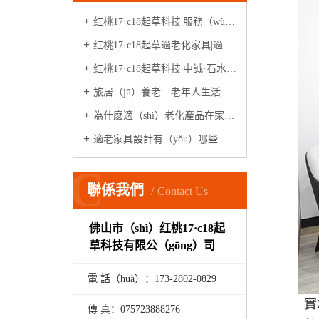
红桃17·c18起草科技|服務（wù）升級
红桃17·c18起草適老化家具|適老化體驗中心
红桃17·c18起草科技|中誠·石水源（案例）
旅居（jū）養老—老年人生活新模式
為什麽適（shì）老化產品在家居市場很少見？
適老家具設計有（yǒu）哪些原則？
C
聯係我們
Contact Us
佛山市（shì）红桃17·c18起
草科技有限公（gōng）司
電 話（huà）：173-
2802
-
0829
實
傳 真：075723888276