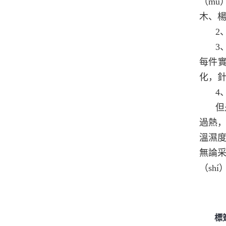
（mù
木、
2
3
每件實
化，針
4
但
過熱，
溫濕度
無論采
（sh
標