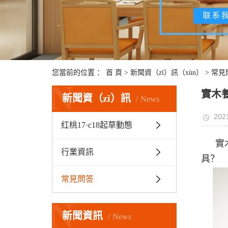
您當前的位置 ：
首 頁
>
新聞資（zī）訊（xùn）
>
常見
N
實木
新聞資（zī）訊
News
2021
红桃17·c18起草動態
實
行業資訊
具？
常見問答
N
新聞資訊
News