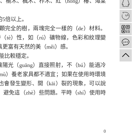
、榆木、楓木、柞木、紅（hóng）椿、海棠
1
的5倍以上。
有兩顆完全的樹，兩塊完全一樣的（de）材料。
（tè）性，如（rú）礦物線，色彩和紋理變
更富有天然的美（měi）感。
性能比較穩定。
讓陽光（guāng）直接照射，不（bú）能過冷
木（mù）養老家具都不適宜；如果在使用時環境
也會發生變形、開（kāi）裂的現象，可以說
）避免這（zhè）些問題。平時（shí）使用時
0