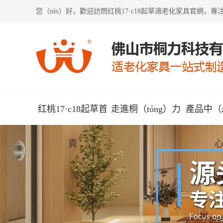
您（nín）好，歡迎訪問
红桃17·c18起草適老化家具
官網，專注
红桃17·c18起草首
走進桐（tóng）力
產品中（z
頁