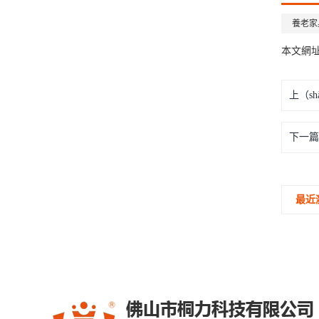
養老家
本文網
上（sh
下一篇
最近