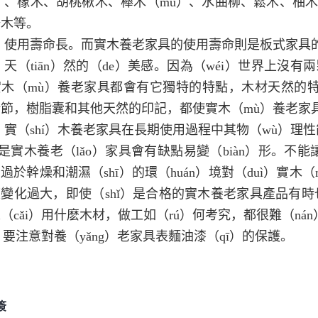
）、橡木、胡桃楸木、櫸木（mù）、水曲柳、鬆木、柚木
楊木等。
、使用壽命長。而實木養老家具的使用壽命則是板式家具
、天（tiān）然的（de）美感。因為（wéi）世界上沒
木（mù）養老家具都會有它獨特的特點，木材天然的特
節，樹脂囊和其他天然的印記，都使實木（mù）養老家具
、實（shí）木養老家具在長期使用過程中其物（wù）理
是實木養老（lǎo）家具會有缺點易變（biàn）形。不能
過於幹燥和潮濕（shī）的環（huán）境對（duì）實
變化過大，即使（shǐ）是合格的實木養老家具產品有時
（cǎi）用什麽木材，做工如（rú）何考究，都很難（nán
í）要注意對養（yǎng）老家具表麵油漆（qī）的保護。
簽