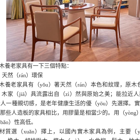
木養老家具有一下三個特點：
、天然（rán）環保
木養老家具有（yǒu）著天然（rán）本色和紋理，原木
í）木家（jiā）具流露出自（zì）然與原始之美；能拉近人
人一種親切感，是老年健康生活的優（yōu）先選擇。實
）那些人造板的家具相比，用膠量是相當少的。用（yòng）膠
bǎo）性高低。
材質選（xuǎn）擇上，以國內實木家具為例，主要（