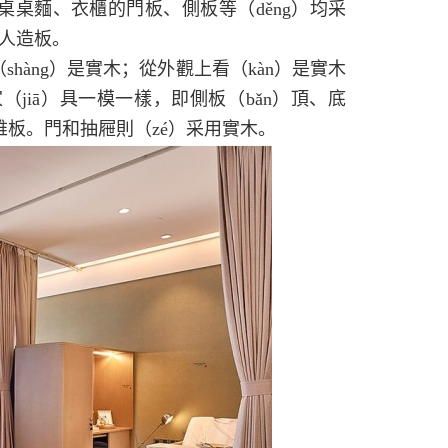
桌桌麵、衣櫃的門板、側板等（děng）均采
的人造板。
shàng）是實木；從外觀上看（kàn）是實木
jiā）具一模一樣，即側板（bǎn）頂、底
纖維板。門和抽屜則（zé）采用實木。