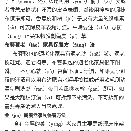
了上（shàng）述方法還可用（yòng）橘子（zǐ）皮或
者香蕉皮擦拭有汙漬的皮革表麵，然後用擰幹的濕抹
布擦淨即可。香蕉皮和橘（jú）子皮有大量的纖維素
（sù）可去除皮革表麵汙漬。平時要注（zhù）意防
（fáng）止尖銳物體劃傷皮（pí）革。
布藝
養老（lǎo）
家具保養方（fāng）法
布藝軟包的適老化家具有適老沙（shā）發、適老
換鞋凳、適老椅等。布藝軟包的適老化家具很不耐
髒，一不小心就（jiù）會留下頑固汙漬，如果是小麵
積的汙漬可以用布沾肥皂水輕輕擦拭或者用軟毛刷沾
酒精刷洗然（rán）後用吹風機吹幹（gàn）即可。如
果是大麵積汙漬（zì）可拆卸下來清洗，不可拆卸的
需要專業清潔人員來處理。
金（jīn）屬
養老
家具保養方法
含有金屬的養（yǎng）老家具主要是護理床床架