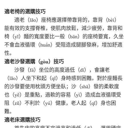
適老
椅的選購技巧
適老（lǎo）座椅應選擇帶靠背的，靠背（bèi）
能有效的支撐脊椎，使肌肉放鬆，減少疲勞，靠背和
椅（yǐ）麵的寬度要比一般（bān）的座椅要寬，久坐
不會血液循環（huán）受阻造
成腿腳發麻，增加舒適
性。
適老
沙發選購（gòu）技巧
沙發（fā）坐位的高度過低（dī），會讓老
（lǎo）人坐下和起（qǐ）身時感到困難。對於座麵長
的沙發要使用枕頭方便坐臥；沙（shā）發的柔軟度
也（yě）是重點，過軟的容易（yì）造成血液循環受
阻（zǔ）不利於（yú）健康，老人起（qǐ）身也困
難。
適老
床選購技巧