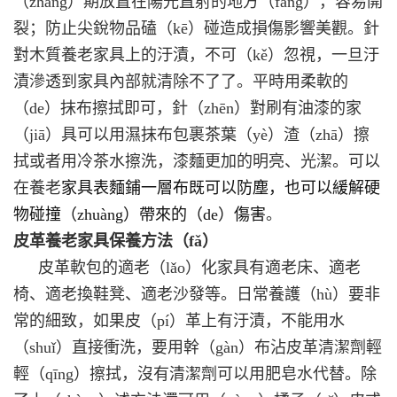
（zhǎng）期放置在陽光直射的地方（fāng），容易開
裂；防止尖銳物品磕（kē）碰造成損傷影響美觀。針
對木質養老家具上的汙漬，不可（kě）忽視，一旦汙
漬滲透到家具內部就清除不了了。平時用柔軟的
（de）抹布擦拭即可，針（zhēn）對刷有油漆的家
（jiā）具可以用濕抹布包裹茶葉（yè）渣（zhā）擦
拭或者用冷茶水擦洗，漆麵更加的明亮、光潔。可以
在養老
家具表麵鋪一層布既可以防塵，也可以緩解硬
物碰撞（zhuàng）帶來的（de）傷害
。
皮革
養老
家具保養方法（fǎ）
皮革軟包的適老（lǎo）化家具有適老床、適老
椅、適老換鞋凳、適老沙發等。日常養護（hù）要非
常的細致，如果皮（pí）革上有汙漬，不能用水
（shuǐ）直接衝洗，要用幹（gàn）布沾皮革清潔劑輕
輕（qīng）擦拭，沒有清潔劑可以用肥皂水代替。除