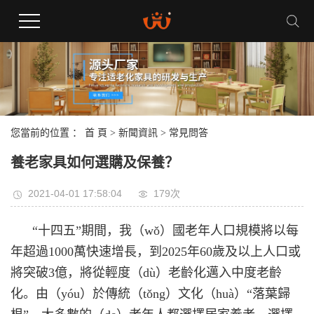
您當前的位置 ：
首 頁
>
新聞資訊
>
常見問答
養老家具如何選購及保養？
2021-04-01 17:58:04
179次
“十四五”期間，我（wǒ）國老年人口規模將以每
年超過1000萬快速增長，到2025年60歲及以上人口或
將突破3億，將從輕度（dù）老齡化邁入中度老齡
化。由（yóu）於傳統（tǒng）文化（huà）“落葉歸