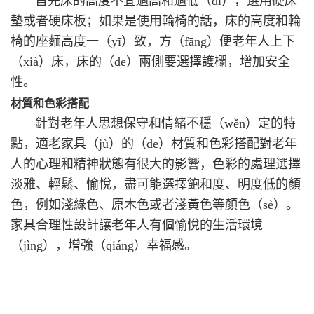
首先床的高度不宜過高和過低（dī），選用硬床
墊或者硬床板；如果是使用輪椅的話，床的高度和輪
椅的座麵高度一（yī）致，方（fāng）便老年人上下
（xià）床，床的（de）兩側要選擇護欄，增加安全
性。
材質和色彩搭配
針對老年人思想保守和情緒不穩（wěn）定的特
點，適老家具（jù）的（de）材質和色彩搭配對老年
人的心理和精神狀態有很大的影響，色彩的處理選擇
淡雅、輕鬆、愉悅，盡可能選擇飽和度、明度低的顏
色，例如淺綠色、原木色或者淺黃色等顏色（sè）。
家具合理性設計讓老年人有個愉悅的生活環境
（jìng），增強（qiáng）幸福感。