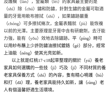
及護欄（lán），金屬類（lèi）的家具最主要的是
（shì）除（chú）鏽和防鏽，針對生鏽的金屬可取適
量的牙膏用軟布擦拭（shì），如果鏽跡嚴重
（chóng）可多擦拭幾次，金屬表麵就（jiù）能恢複
以前的光澤。主要原理是牙膏中含有研磨劑，去汙能
力強，能有（yǒu）效地去除鏽跡。
平（píng）時可
以用紗布蘸上少許防鏽油擦拭鍍鉻（gè）部分，經常
上油能（néng）使其光亮如新。
以上就是红桃17·c18起草整理的關於（yú）養老
家具如何選購的一些技（jì）巧及（jí）不同材質的養
老家具保養方式（shì）的內容，隻有精心嗬護（hù）
和打（dǎ）理，養老家具能持久如新，讓（ràng）老
人有個溫馨舒適生活環境。