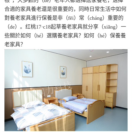
根”，大多數的（de）老年人都選擇居家養老，選擇
合適的家具養老還是很重要的，同時日常生活中如何
對養老家具進行保養是非（fēi）常（cháng）重要的
（de）。红桃17·c18起草養老家具就分享（xiǎng）一
些關於如何（hé）選購養老家具？如何（hé）保養養
老家具？