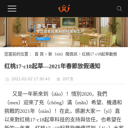
您當前的位置 ：
首 頁
>
新（xīn）聞資訊
>
红桃17·c18起草動態
红桃17·c18起草—2021年春節放假通知
2021-02-02 17:30:43
207次
又是一年新來到（dào）！惜別2020，我們
（men）迎來了充（chōng）滿（mǎn）希望、機遇和
挑戰的2021年（nián）！在此，感謝大家一（yī）直
以來對红桃17·c18起草科技的支持與信任。也希望在