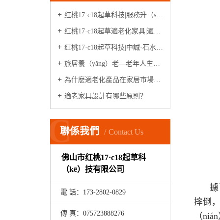
红桃17·c18起草科技|服務升（shēng）級
红桃17·c18起草適老化家具|適老化（huà）體驗中心
红桃17·c18起草科技|中誠·石水源（案例）
旅居養（yǎng）老—老年人生活新模式
為什麽適老化產品在家居市場很少見？
適老家具設計有哪些原則？
C
聯係我們
Contact Us
佛山市红桃17·c18起草科
（kē）技有限公司
據
電 話：173-
2802
-
0829
摔倒，
傳 真：075723888276
（ni