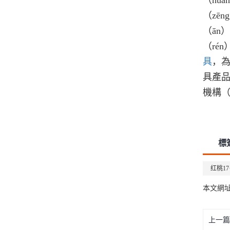
（hu
（zē
（ān
（ré
具
，為
具產品
機構（
標
红桃17
本文網
上一篇