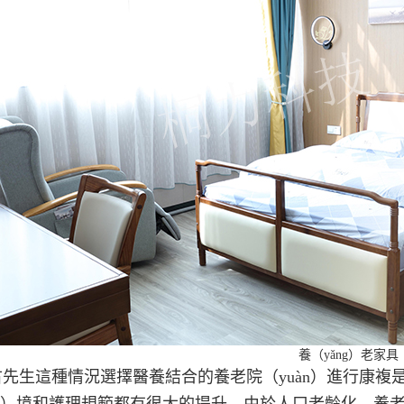
養（yǎng）老家具
生這種情況選擇醫養結合的養老院（yuàn）進行康複是