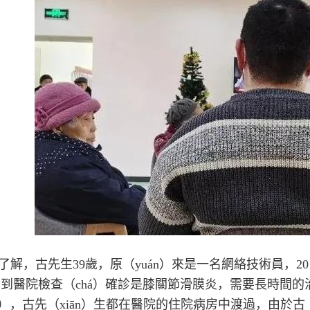
了解，古先生39歲，原（yuán）來是一名網絡技術員，20
到醫院檢查（chá）確診是膝關節滑膜炎，需要長時間的治
án），古先（xiān）生都在醫院的住院病房中渡過，由於