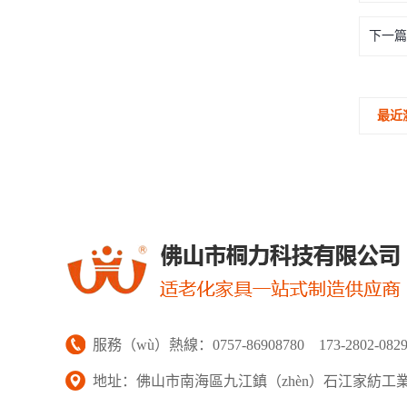
下一篇
最近
服務（wù）熱線：0757-86908780 173-2802-082
地址：佛山市南海區九江鎮（zhèn）石江家紡工業