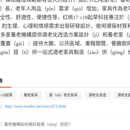
án）境和護理規範都有很大的提升。由於人口老齡化，養
ng）長，老年人用品（pǐn）需求（qiú）增加，家具作
）全性、舒適性、便捷性等，红桃17·c18起草科技專注於
n）的生理、心理和情感需求出發研發設計，使用環保材質和
多家養老機構提供適老化改造方案設計（jì）和養老家（ji
覆蓋（gài）：接待大廳、公共區域、書報閱覽、餐廳廚
gòu）提（tí）供一站式適老家具製造（zào）供（gòng
簽
·c18起草
養老家具
適（shì）老化家具
適老化改造
適老化
址：
http://www.ksmba.net/news/472.html
：
養老機構如何做好疫情（qíng）防控？