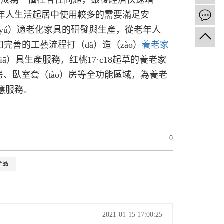
老成為一個社會性問題，銀發經濟快速增
為老年人生活起居中使用較多的需要滿足安
（yú）適老化家具的研發與生產，從老年人
完善的工藝流程打（dǎ）造（zào）
養老家
ā）具生產服務，红桃17·c18起草的養老家
房、臥室套（tào）房等全功能區域，為養老
）應服務。
0
產品
2021-01-15 17:00:25