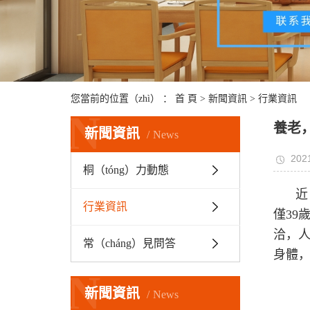
您當前的位置（zhì） ：
首 頁
>
新聞資訊
>
行業資訊
N
養老，
新聞資訊
News
2021
桐（tóng）力動態
近
行業資訊
僅39
洽，人
常（cháng）見問答
身體，
N
新聞資訊
News