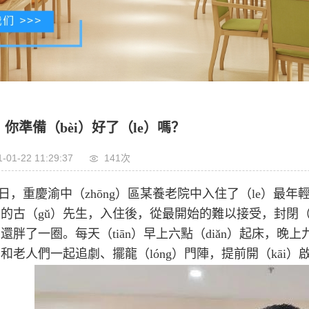
你準備（bèi）好了（le）嗎？
-01-22 11:29:37
141次
日，重慶渝中（zhōng）區某養老院中入住了（le）最年輕的
歲的古（gǔ）先生，入住後，從最開始的難以接受，封閉（
還胖了一圈。每天（tiān）早上六點（diǎn）起床，晚上
和老人們一起追劇、擺龍（lóng）門陣，提前開（kāi）