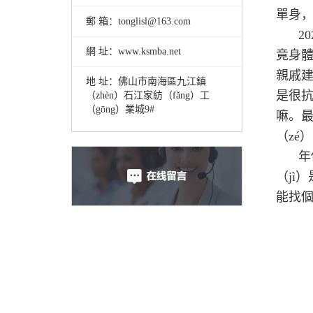
單身，
郵 箱：tonglisl@163.com
2
網 址：www.ksmba.net
竟身體
親戚建
地 址：佛山市南海區九江鎮
是很抗
（zhèn）石江家紡（fǎng）工
（gōng）業城9#
嘛。最
（zé
年
（jì
能找個