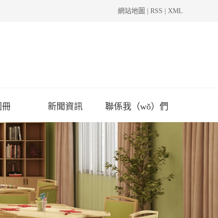
網站地圖
|
RSS
|
XML
圖冊
新聞資訊
聯係我（wǒ）們