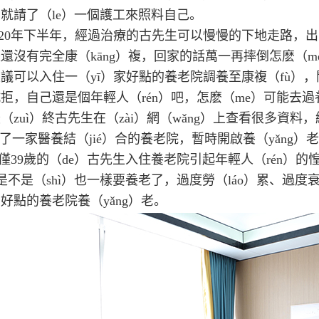
就請了（le）一個護工來照料自己。
020年下半年，經過治療的古先生可以慢慢的下地走路，出
還沒有完全康（kāng）複，回家的話萬一再摔倒怎麽（m
議可以入住一（yī）家好點的養老院調養至康複（fù），開始
拒，自己還是個年輕人（rén）吧，怎麽（me）可能去過
（zuì）終古先生在（zài）網（wǎng）上查看很多資料，
）了一家醫養結（jié）合的養老院，暫時開啟養（yǎng）老（
僅39歲的（de）古先生入住養老院引起年輕人（rén）的
）是不是（shì）也一樣要養老了，過度勞（láo）累、過
好點的養老院養（yǎng）老。