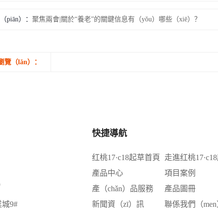
（piān）：
聚焦兩會|關於“養老”的關鍵信息有（yǒu）哪些（xiē）？
瀏覽（lǎn）：
快捷導航
红桃17·c18起草首頁
走進红桃17·c1
產品中心
項目案例
9
產（chǎn）品服務
產品圖冊
城9#
新聞資（zī）訊
聯係我們（men