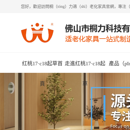
您好，歡迎訪問
桐（tóng）力適（shì）老化家具
官網，專注（
红桃17·c18起草首
走進红桃17·c18起
產品（pǐ
頁
草