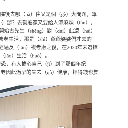
院後去哪（nǎ）住又是個（gè）大問題，畢
e）辦？去親戚家又要給人添麻煩（fán）。
古先生（shēng）對（duì）此還（hái）
養老生活，那是（shì）爺爺婆婆們才去的
經過反（fǎn）複考慮之後，在2020年末選擇
lǎo）生活（huó）。
惶恐，有人擔心自己（jǐ）到了那個年紀
度衰老因此過早的失去（qù）健康，掙得錢也隻