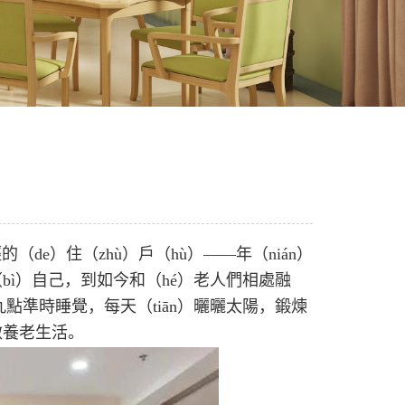
（de）住（zhù）戶（hù）——年（nián）
bì）自己，到如今和（hé）老人們相處融
九點準時睡覺，每天（tiān）曬曬太陽，鍛煉
啟養老生活。