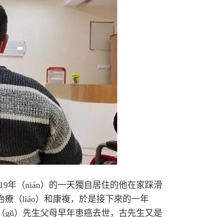
19年（nián）的一天獨自居住的他在家踩滑
療（liáo）和康複，於是接下來的一年
古（gǔ）先生父母早年患癌去世，古先生又是