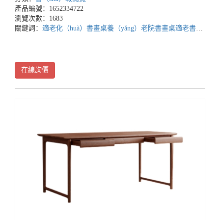
產品編號：1652334722
瀏覽次數：1683
關鍵詞：
適老化（huà）書畫桌
養（yǎng）老院書畫桌
適老書畫桌廠家
在線詢價