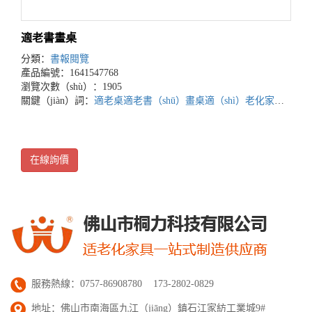
適老書畫桌
分類：
書報閱覽
產品編號：1641547768
瀏覽次數（shù）：1905
關鍵（jiàn）詞：
適老桌
適老書（shū）畫桌
適（shì）老化家具
養老
在線詢價
服務熱線：0757-86908780 173-2802-0829
地址：佛山市南海區九江（jiāng）鎮石江家紡工業城9#