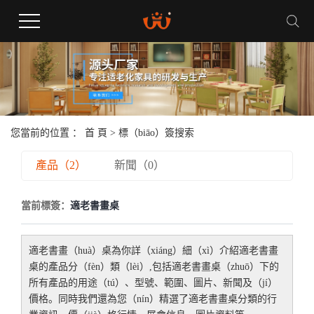
您當前的位置 ：
首 頁
> 標（biāo）簽搜索
產品（2）
新聞（0）
當前標簽：
適老書畫桌
適老書畫（huà）桌
為你詳（xiáng）細（xì）介紹
適老書畫
桌
的產品分（fèn）類（lèi）,包括
適老書畫桌（zhuō）
下的
所有產品的用途（tú）、型號、範圍、圖片、新聞及（jí）
價格。同時我們還為您（nín）精選了
適老書畫桌
分類的行