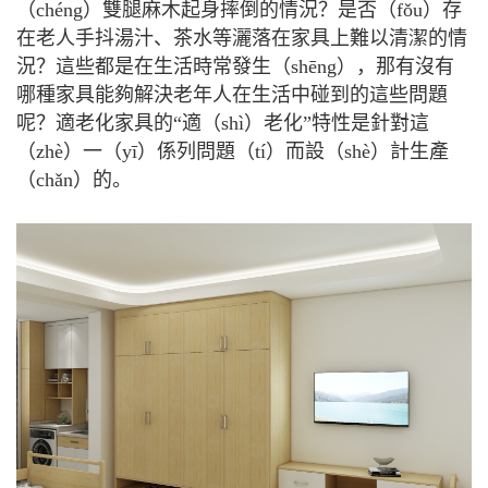
（chéng）雙腿麻木起身摔倒的情況？是否（fǒu）存
在老人手抖湯汁、茶水等灑落在家具上難以清潔的情
況？這些都是在生活時常發生（shēng），那有沒有
哪種家具能夠解決老年人在生活中碰到的這些問題
呢？適老化家具的“適（shì）老化”特性是針對這
（zhè）一（yī）係列問題（tí）而設（shè）計生產
（chǎn）的。