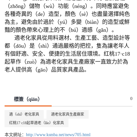
（zhǒng）儲物（wù）功能（néng）。同時應當避免
各種奇異的（de）造型，顏色（sè）也盡量選擇純色
為主，避免由於過於（yú）多變（biàn）的造型或鮮
豔的顏色帶來心理上的不（bú）適感（gǎn）。
適老化家具從用料選材、生產工藝、造型設計等
都（dōu）是（shì）通過嚴格的把控，隻為讓老年人
有個舒適、安全、便捷的生活居住環境。红桃17·c18
起草作（zuò）為適老化家具生產廠家一直致力於為
老人提供高（gāo）品質家具產品。
0
標簽（qiān）
適（shì）老化家具
適老化家具生產廠家
红桃17·c18起草適老（lǎo）化家具
本文網址：
http://www.ksmba.net/news/705.html