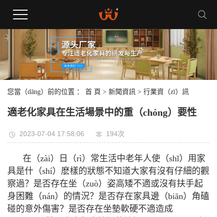
您當（dāng）前的位置 ：
首 頁
>
新聞資訊
>
行業資（zī）訊
適老化家具在生活場景中的重（chóng）要性
2023-07-04 17:58:06
194次
在（zài）日（rì）常生活中老年人使（shǐ）用家
具是什（shí）麽樣的狀態不知道大家有沒有仔細的觀
察過？是否存在坐（zuò）姿高矮不適或沒有扶手起
身困難（nán）的情況？是否存在家具邊（biān）角磕
碰的意外傷害？是否存在坐墊軟硬不適造成