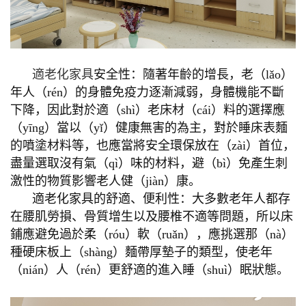
適老化家具
安全性：隨著年齡的增長，老（lǎo）
年人（rén）的身體免疫力逐漸減弱，身體機能不斷
下降，因此對於適（shì）老床材（cái）料的選擇應
（yīng）當以（yǐ）健康無害的為主，對於睡床表麵
的噴塗材料等，也應當將安全環保放在（zài）首位，
盡量選取沒有氣（qì）味的材料，避（bì）免產生刺
激性的物質影響老人健（jiàn）康。
適老化家具的舒適、便利性：大多數老年人都存
在腰肌勞損、骨質增生以及腰椎不適等問題，所以床
鋪應避免過於柔（róu）軟（ruǎn），應挑選那（nà）
種硬床板上（shàng）麵帶厚墊子的類型，使老年
（nián）人（rén）更舒適的進入睡（shuì）眠狀態。