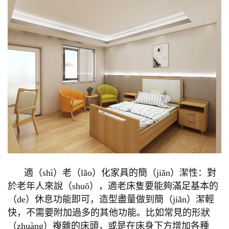
適（shì）老（lǎo）化家具的簡（jiǎn）潔性：對
於老年人來說（shuō），適老床隻要能夠滿足基本的
（de）休息功能即可，造型盡量做到簡（jiǎn）潔輕
快，不需要附加過多的其他功能。比如常見的形狀
（zhuàng）複雜的床頭，或是在床身下方增加各種