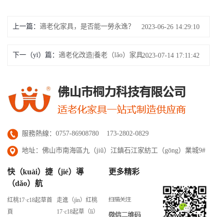
上一篇：
適老化家具，是否能一勞永逸？
2023-06-26 14:29:10
下一（yī）篇：
適老化改造|養老（lǎo）家具（jù）-臥室篇
2023-07-14 17:11:42
服務熱線：0757-86908780 173-2802-0829
地址：佛山市南海區九（jiǔ）江鎮石江家紡工（gōng）業城9#
快（kuài）捷（jié）導
更多精彩
（dǎo）航
红桃17·c18起草首
走進（jìn）红桃
頁
17·c18起草（lì）