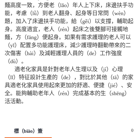
麵高度一致，方便老（lǎo）年人上下床，床邊扶手功
能，考慮（lǜ）到老人翻身、起身等日常問（wèn）
題，加入了床邊扶手功能，給（gěi）以支撐，輔助起
身。高度適宜，老人（rén）起床之後雙腳可接觸地
麵，方（fāng）便起身。如果有需求護理的老人可以
（yǐ）配置多功能護理床，減少護理時翻動帶來的二
次傷害（hài）及減輕護理人員的（de）工作強度
（dù）。
適老化家具是針對老年人生理以及（jí）心理
（lǐ）特征設計生產的（de），對比於其他（tā）的家
具適老化家具使用起來更加的舒適、便捷（jié）、安
全。能夠輔助老年人（rén）完成基本的生（shēng）
活活動。
0
標（biāo）簽