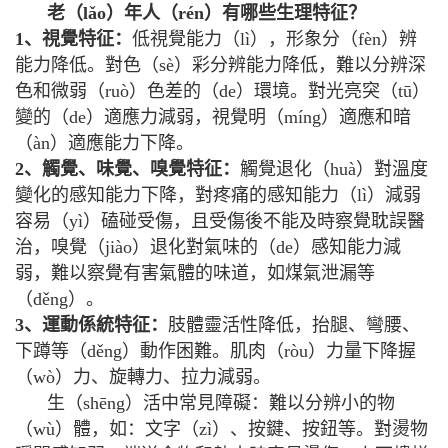
老（lǎo）年人（rén）有哪些生理特征？
1、視覺特征
：
低視覺能力（lì），形象分（fèn）辨
能力降低。對色（sè）彩分辨能力降低，難以分辨深
色和微弱（ruò）色差的（de）環境。對光亮突（tū）
變的（de）適應力減弱，視覺明（míng）適應和暗
（àn）適應能力下降。
2、觸覺、味覺、嗅覺特征
：
觸覺退化（huà）對溫度
變化的感知能力下降，對疼痛的感知能力（lì）減弱
容易（yì）磕碰受傷，且受傷後不能及時察覺耽誤醫
治，嗅覺（jiào）退化對氣味的（de）感知能力減
弱，難以察覺有害氣體的味道，如煤氣泄漏等
（děng）。
3、運動係統特征：
肢體靈活性降低，抬腿、彎腰、
下蹲等（děng）動作困難。肌肉（ròu）力量下降握
（wò）力、旋轉力、拉力減弱。
生（shēng）活中常見障礙：難以分辨小的物
（wù）體，如：文字（zì）、按鍵、按鈕等。對燙物