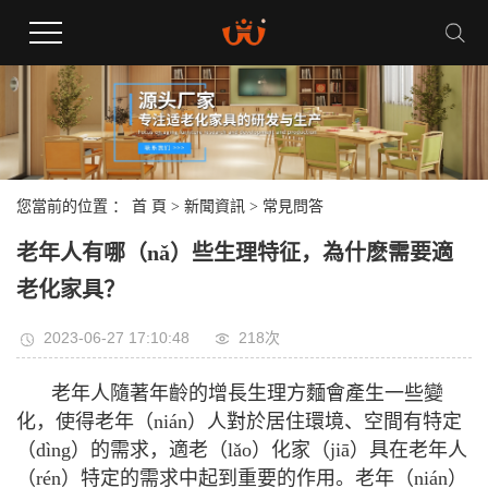
您當前的位置 ：
首 頁
>
新聞資訊
>
常見問答
老年人有哪（nǎ）些生理特征，為什麽需要適
老化家具？
2023-06-27 17:10:48
218次
老年人隨著年齡的增長生理方麵會產生一些變
化，使得老年（nián）人對於居住環境、空間有特定
（dìng）的需求，適老（lǎo）化家（jiā）具在老年人
（rén）特定的需求中起到重要的作用。老年（nián）