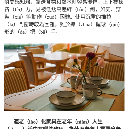
瞬間感知弱，端送食物和熱水時容易燙傷。上下樓梯
費（fèi）力，易被低矮高差絆（bàn）倒，如廁、穿
鞋（xié）等動作（zuò）困難。使用沉重的推拉
（lā）門窗時較為困難，難於抓（zhuā）握球（qiú）
形的（de）把（bǎ）手。
適老（lǎo）化家具在老年（nián）人生