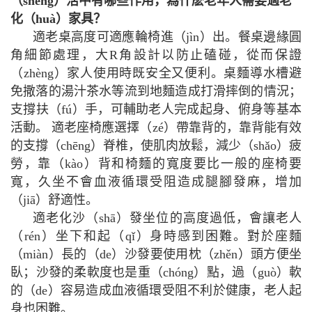
（shēng）活中有哪些作用，為什麽老年人需要適老
化（huà）家具？
適老桌高度可適應輪椅進（jìn）出。餐桌邊緣圓
角細節處理，大R角設計以防止磕碰，從而保證
（zhèng）家人使用時既安全又便利。桌麵導水槽避
免撒落的湯汁茶水等流到地麵造成打滑摔倒的情況；
支撐扶（fú）手，可輔助老人完成起身、俯身等基本
活動。 適老座椅應選擇（zé）帶靠背的，靠背能有效
的支撐（chēng）脊椎，使肌肉放鬆，減少（shǎo）疲
勞，靠（kào）背和椅麵的寬度要比一般的座椅要
寬，久坐不會血液循環受阻造成腿腳發麻，增加
（jiā）舒適性。
適老化沙（shā）發坐位的高度過低，會讓老人
（rén）坐下和起（qǐ）身時感到困難。對於座麵
（miàn）長的（de）沙發要使用枕（zhěn）頭方便坐
臥；沙發的柔軟度也是重（chóng）點，過（guò）軟
的（de）容易造成血液循環受阻不利於健康，老人起
身也困難。