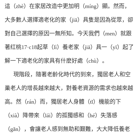
這（zhè）在家居改造中更加明（míng）顯。然而，
大多數人選擇適老化的家（jiā）具隻是因為從眾，卻
對自己選擇的原因一無所知。今天我們（men）就跟
著红桃17·c18起草（lì）養老家（jiā）具一（yī）起了
解一下適老化的家具有什麽好處（chù）。
現階段，隨著老齡化時代的到來，獨居老人和空
巢老人的增長越來越大，對養老資源的需求也越來越
高。然（rán）而，獨居老人身體（tǐ）機能的下
（xià）降帶來（lái）的孤獨感和（hé）失落感
（gǎn），會讓老人感到無助和艱難，大大降低養老