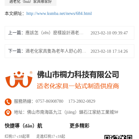
適老化（huà）家具哪家好
本文網址：
http://www.ksmba.net/news/684.html
上一篇：
應該怎（zěn）麽樣設計適老化家具坐具類
2023-02-10 09:39:47
下一篇：
適老化家具隻為老年人舒心的生（shēng）活
2023-02-18 17:14:26
服務熱線：0757-86908780 173-2802-0829
地址：佛山市南海區九江（jiāng）鎮石江家紡工業城9#
快捷導（dǎo）航
更多精彩
红桃17·c18起草
走進红桃17·c18起