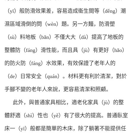
（yī）般防滑效果差，容易造成衛生間等（děng）潮
濕區域滑倒的問（wèn）題。另一方麵，防滑塑
（sù）料地板（bǎn）不僅大大（dà）提高了地板的
整體防（fáng）滑性能，而且具（jù）有更好（hǎo）
的防火防（fáng）水效果，有效保證了老年人的
（de）日常安全（quán）。材料更有利於清潔，對於
手腳不變的老年人來說，更容易清潔和照顧。
此外，與普通家具相比，適老化家具（jù）的整
體舒適（shì）性也（yě）有了很大的提高。普通臥室
床一（yī）般都是簡單的木床，除了躺著不能提供任