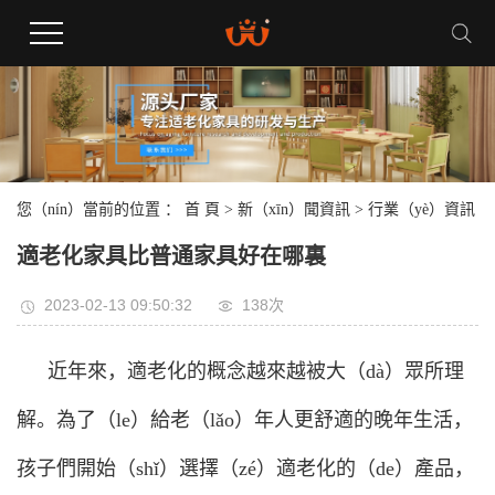
您（nín）當前的位置 ：
首 頁
>
新（xīn）聞資訊
>
行業（yè）資訊
適老化家具比普通家具好在哪裏
2023-02-13 09:50:32
138次
近年來，適老化的概念越來越被大（dà）眾所理
解。為了（le）給老（lǎo）年人更舒適的晚年生活，
孩子們開始（shǐ）選擇（zé）適老化的（de）產品，