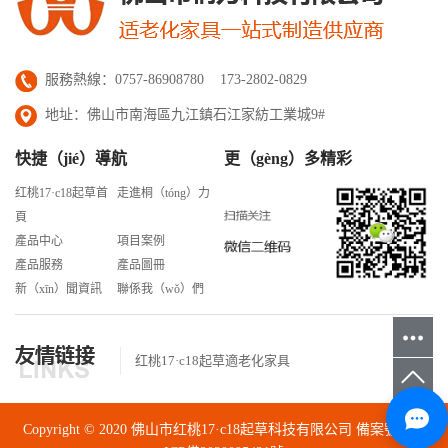
服務熱線：0757-86908780 173-2802-0829
地址：佛山市南海區九江鎮石江家紡工業城9#
快捷（jié）導航
更（gèng）多精彩
红桃17·c18起草首
走進桐（tóng）力
頁
產品中心
項目案例
產品服務
產品圖冊
新（xīn）聞資訊
聯係我（wǒ）們
红桃17·c18起草適老化家具
Copyright © 2020 佛山市红桃17·c18起草科技有限公司 備案號：
粵