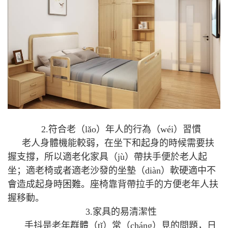
2.符合老（lǎo）年人的行為（wéi）習慣
老人身體機能較弱，在坐下和起身的時候需要扶
握支撐，所以適老化家具（jù）帶扶手便於老人起
坐；適老椅或者適老沙發的坐墊（diàn）軟硬適中不
會造成起身時困難。座椅靠背帶拉手的方便老年人扶
握移動。
3.家具的易清潔性
手抖是老年群體（tǐ）常（cháng）見的問題，日