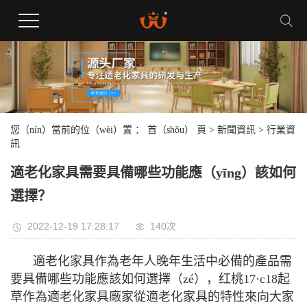
您（nín）當前的位（wèi）置 ：
首（shǒu） 頁
>
新聞資訊
>
行業資
訊
適老化家具需要具備哪些功能應（yīng）該如何
選擇？
2022-12-19 17:28:17
140次
適老化家具作為老年人晚年生活中必備的產品需
要具備哪些功能應該如何選擇（zé），红桃17·c18起
草作為適老化家具廠家從適老化家具的特性來向大家