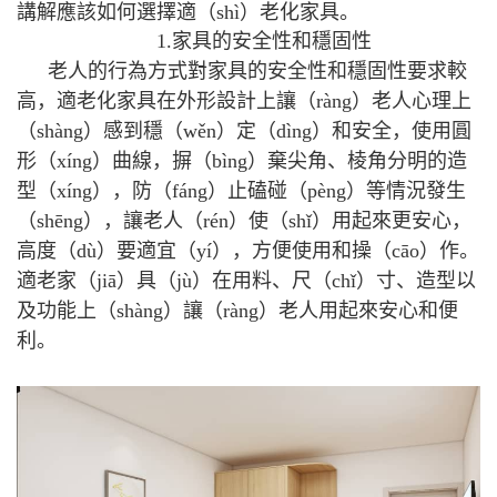
講解應該如何選擇適（shì）老化家具。
1.家具的安全性和穩固性
老人的行為方式對家具的安全性和穩固性要求較
高，適老化家具在外形設計上讓（ràng）老人心理上
（shàng）感到穩（wěn）定（dìng）和安全，使用圓
形（xíng）曲線，摒（bìng）棄尖角、棱角分明的造
型（xíng），防（fáng）止磕碰（pèng）等情況發生
（shēng），讓老人（rén）使（shǐ）用起來更安心，
高度（dù）要適宜（yí），方便使用和操（cāo）作。
適老家（jiā）具（jù）在用料、尺（chǐ）寸、造型以
及功能上（shàng）讓（ràng）老人用起來安心和便
利。