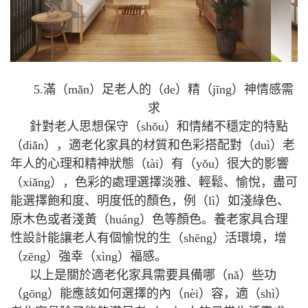
5.滿（mǎn）足老人的（de）精（jīng）神情感需
求
針對老人思想保守（shǒu）和情緒不穩定的特點
（diǎn），適老化家具的材質和色彩搭配對（duì）老
年人的心理和精神狀態（tài）有（yǒu）很大的影響
（xiǎng），色彩的處理選擇淡雅、輕鬆、愉悅，盡可
能選擇飽和度、明度低的顏色，例（lì）如淺綠色、
原木色或者淺黃（huáng）色等顏色。養老家具合理
性設計能讓老人有個愉悅的生（shēng）活環境，增
（zēng）強幸（xìng）福感。
以上是關於適老化家具需要具備哪（nǎ）些功
（gōng）能應該如何選擇的內（nèi）容，適（shì）