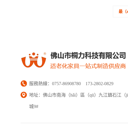
最（z
服務熱線：0757-86908780 173-2802-0829
地址：佛山市南海（hǎi）區（qū）九江鎮石江（ji
城9#