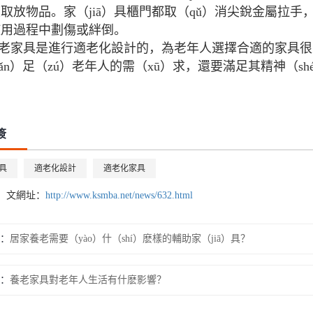
取放物品。家（jiā）具櫃門都取（qǔ）消尖銳金屬拉手
使用過程中劃傷或絆倒。
老家具是進行適老化設計的，為老年人選擇合適的家具很重要
ǎn）足（zú）老年人的需（xū）求，還要滿足其精神（s
簽
具
適老化設計
適老化家具
n）文網址：
http://www.ksmba.net/news/632.html
：
居家養老需要（yào）什（shí）麽樣的輔助家（jiā）具？
：
養老家具對老年人生活有什麽影響？