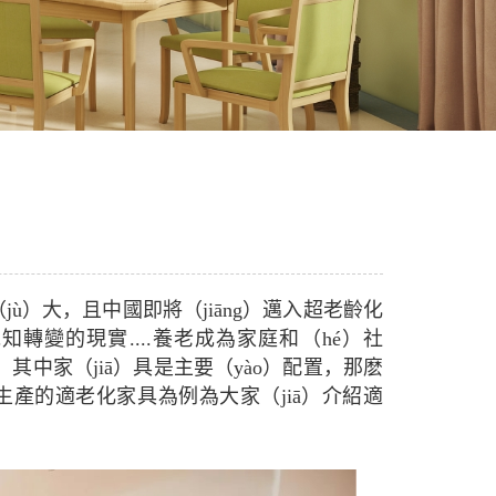
ù）大，且中國即將（jiāng）邁入超老齡化
轉變的現實....養老成為家庭和（hé）社
，其中家（jiā）具是主要（yào）配置，那麽
生產的適老化家具為例為大家（jiā）介紹適