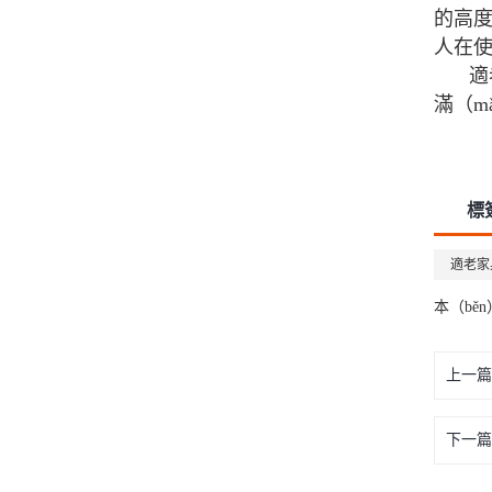
的高度
人在
適
滿（m
標
適老家
本（bě
上一篇
下一篇