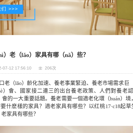
hì）老（lǎo）家具有哪（nǎ）些？
-07-12 17:56:10
206次
口老（lǎo）齡化加速、養老事業緊迫、養老市場需求巨（j
hè）會、國家接二連三的出台養老政策、人們對養老認知
è）會的一大重要話題。養老需要一個適老化環（huán）境
要什麽樣的家具？適老家具有哪些？以红桃17·c18起草
ì）老家具有哪些？