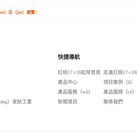
uì）近（jìn）瀏覽：
快捷導航
红桃17·c18起草首頁
走進红桃17·c1
產品中心
項目案例（lì）
產品服務（wù）
產品圖冊（cè）
āng）家紡工業
新聞資訊
聯係我們