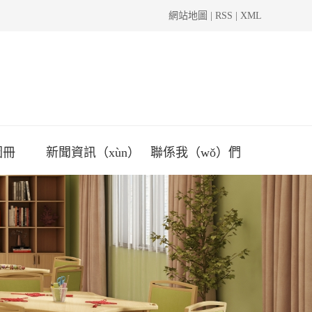
網站地圖
|
RSS
|
XML
圖冊
新聞資訊（xùn）
聯係我（wǒ）們