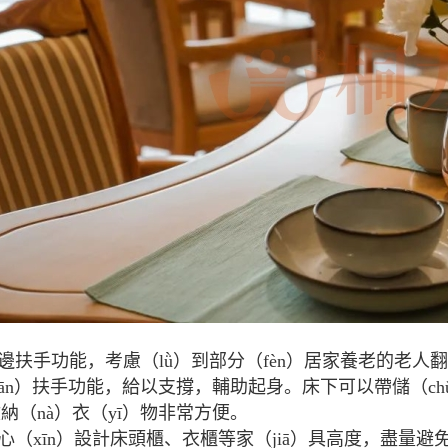
邊扶手功能，考慮（lǜ）到部分（fèn）居家養老的老人翻
iān）扶手功能，給以支撐，輔助起身。床下可以帶儲（ch
納（nà）衣（yī）物非常方便。
心（xīn）設計床頭櫃、衣櫃等家（jiā）具高度，盡量避