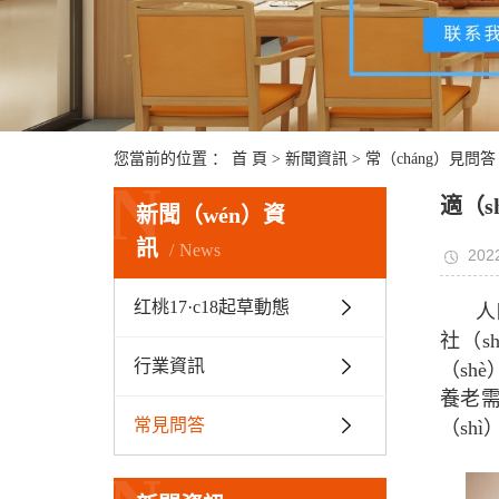
您當前的位置 ：
首 頁
>
新聞資訊
>
常（cháng）見問答
N
適（s
新聞（wén）資
訊
News
2022
红桃17·c18起草動態
人
社（s
行業資訊
（sh
養老需
常見問答
（sh