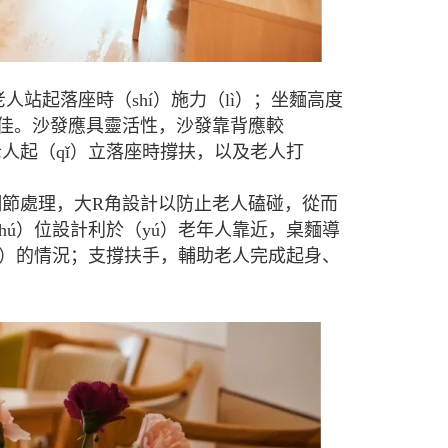
人站起落座時（shí）施力（lì）；坐麵高度
更佳。沙發應具靈活性，沙發靠背應較
於老人起（qǐ）立落座時撐扶，以及老人打
。
角細節處理，大R角設計以防止老人磕碰，從而
（hú）位設計利於（yú）老年人靠近，桌麵導
ǎo）的情況；支撐扶手，輔助老人完成起身、