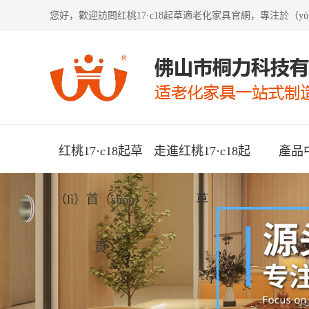
您好，歡迎訪問
红桃17·c18起草適老化家具
官網，專注於（yú
红桃17·c18起草
走進红桃17·c18起
產品
（lì）首（shǒu）
草
頁