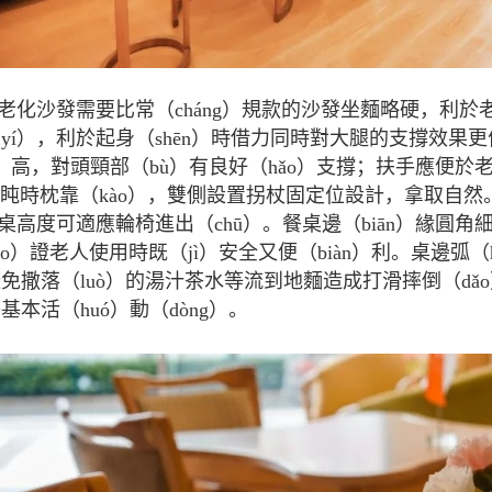
老化沙發需要比常（cháng）規款的沙發坐麵略硬，利於老
yí），利於起身（shēn）時借力同時對大腿的支撐效果
ào）高，對頭頸部（bù）有良好（hǎo）支撐；扶手應便
）盹時枕靠（kào），雙側設置拐杖固定位設計，拿取自然
桌高度可適應輪椅進出（chū）。餐桌邊（biān）緣圓
ǎo）證老人使用時既（jì）安全又便（biàn）利。桌邊弧
免撒落（luò）的湯汁茶水等流到地麵造成打滑摔倒（d
基本活（huó）動（dòng）。