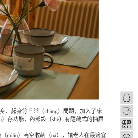
身、起身等日常（cháng）問題，加入了床
1
ǔ）存功能，內部設（shè）有隱藏式的抽屜
免（miǎn）高空收納（nà），讓老人在最適宜