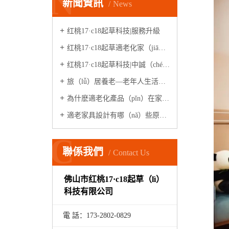
N
新聞資訊
News
红桃17·c18起草科技|服務升級
红桃17·c18起草適老化家（jiā）具|適老化體（tǐ）驗中心（xīn）
红桃17·c18起草科技|中誠（chéng）·石水源（案例）
旅（lǚ）居養老—老年人生活新模式
為什麽適老化產品（pǐn）在家居市場很（hěn）少見？
適老家具設計有哪（nǎ）些原則？
C
聯係我們
Contact Us
佛山市红桃17·c18起草（lì）
科技有限公司
電 話：173-
2802
-
0829