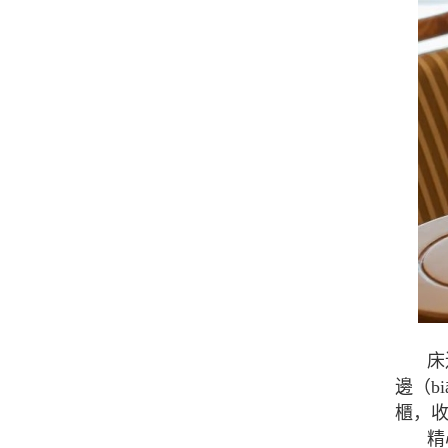
床
邊（b
櫃，收
精