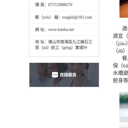
傳 真：075723888276
郵（yóu） 箱：tonglisl@163.com
適
網 址：www.ksmba.net
適宜（
地 址：佛山市南海區九江鎮石江
（ji
家（jiā）紡工（gōng）業城9#
（dǎ
餐
保（b
水槽避
俯身等