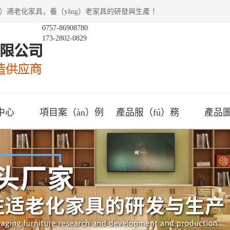
）適老化家具，養（yǎng）老家具的研發與生產 ！
0757-86908780
173-2802-0829
中心
項目案（àn）例
產品服（fú）務
產品