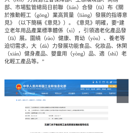
部、市場監管總局日前聯（lián）合發（fā）布《關
於推動輕工（gōng）業高質量（liàng）發展的指導意
見》（以下簡稱《意見》）。《意見》明確，要“建
立老年用品產業標準體係（xì），引領適老化產品發
（fā）展。圍繞（rào）健康、育幼（yòu）、養老等
迫切需求，大（dà）力發展功能食品、化妝品、休閑
（xián）健身產品、嬰童用（yòng）品、適（shì）老
化輕工產品等。”