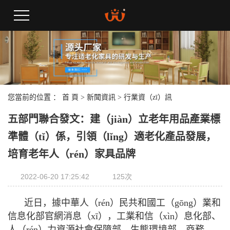
您當前的位置 ：
首 頁
>
新聞資訊
>
行業資（zī）訊
五部門聯合發文：建（jiàn）立老年用品產業標
準體（tǐ）係，引領（lǐng）適老化產品發展，
培育老年人（rén）家具品牌
2022-06-20 17:25:42
125次
近日，據中華人（rén）民共和國工（gōng）業和
信息化部官網消息（xī），工業和信（xìn）息化部、
人（rén）力資源社會保障部、生態環境部、商務