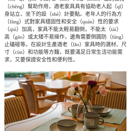
（chēng）幫助作用，適老家具具有協助老人起（qǐ）
身站立、坐下的設（shè）計要點。老年人的行為方
（fāng）式對家具穩固性和安全（quán）性的要求
（qiú）加高，家具不能太輕易翻倒，不能太（tài）
高（gāo）或太矮不易操作，邊角需要倒圓防（fáng）
止磕碰等。在設計生產適老（lǎo）家具時的選材、尺
寸（cùn）和功能等方麵，既要滿足日常生活功能需
求，又要保證安全性和便利性。