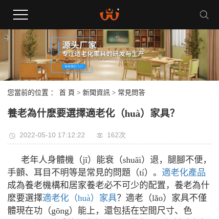
您當前的位置 ：
首 頁
>
新聞資訊
>
常見問答
養老為什麽要選擇適老化（huà）家具？
2022-05-10 17:12:22
162次
老年人身體機（jī）能衰（shuāi）退，腿腳不便，
手顫、耳目不明等是常見的問題（tí）。
適老化產品
成為養老機構和居家養老必不可少的配置，養老為什
麽要選擇
適老化（huà）家具
？適老（lǎo）家具不僅
體現在功（gōng）能上，還包括在空間尺寸、色