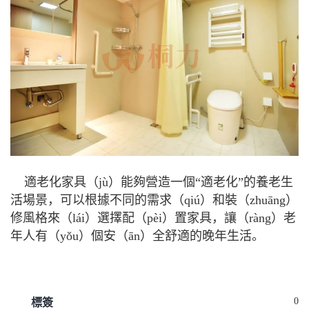
適老化家具（jù）能夠營造一個“適老化”的養老生
活場景，可以根據不同的需求（qiú）和裝（zhuāng）
修風格來（lái）選擇配（pèi）置家具，讓（ràng）老
年人有（yǒu）個安（ān）全舒適的晚年生活。
0
標簽