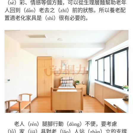
（sè）彩、情感等個方麵，可以從生理層麵幫助老年
人回到（dào）老去之（zhī）前的狀態。所以養老配
置適老化家具是（shì）很有必要的。
老人（rén）腿腳行動（dòng）不便，要考慮
（lǜ）家（jiā）具對老（lǎo）人站（zhàn）立的支撐