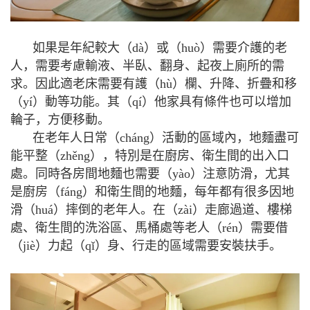
如果是年紀較大（dà）或（huò）需要介護的老
人，需要考慮輸液、半臥、翻身、起夜上廁所的需
求。因此適老床需要有護（hù）欄、升降、折疊和移
（yí）動等功能。其（qí）他家具有條件也可以增加
輪子，方便移動。
在老年人日常（cháng）活動的區域內，地麵盡可
能平整（zhěng），特別是在廚房、衛生間的出入口
處。同時各房間地麵也需要（yào）注意防滑，尤其
是廚房（fáng）和衛生間的地麵，每年都有很多因地
滑（huá）摔倒的老年人。在（zài）走廊過道、樓梯
處、衛生間的洗浴區、馬桶處等老人（rén）需要借
（jiè）力起（qǐ）身、行走的區域需要安裝扶手。