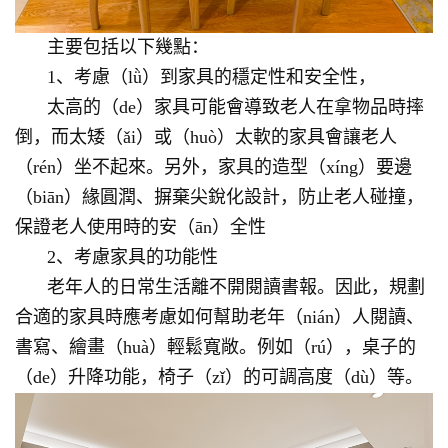
主要包括以下幾點：
1、考慮（lǜ）到家具的穩定性和安全性，
太高的（de）家具可能會導致老人在拿物品時摔
倒，而太矮（ǎi）或（huò）太軟的家具會讓老人
（rén）坐不起來。另外，家具的造型（xíng）要邊
（biān）緣圓潤、摒棄尖銳化設計，防止老人碰撞，
保證老人使用時的安（ān）全性
2、考慮家具的功能性
老年人的日常生活離不開閱讀書報。因此，規劃
合適的家具時應考慮如何幫助老年（nián）人閱讀、
書寫、繪畫（huà）輕鬆寬敞。例如（rú），桌子的
（de）升降功能，椅子（zǐ）的可調高度（dù）等。