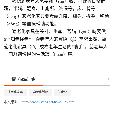
考慮到老年人需要輸（shū）液、打針等日常問
題，半躺、翻身、上廁所、洗澡等，床、椅等
（děng）適老化家具要考慮升降、翻身、折疊、移動
（dòng）等醫療輔助功能。
適老化家具在設計、生產、選購（gòu）時要做
到“知老懂老”，從老年人的實際（jì）需求出發，讓
適老化家具（jù）成為老年生活的“助手”，給老年人
一個舒適愉悅的生活環（huán）境。
0
標（biāo）簽
適老化家具
適老化設計
適老化
本文網址：
http://www.ksmba.net/news/526.html