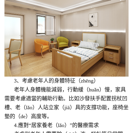
3、考慮老年人的身體特征（zhēng）
老年人身體機能減弱，行動緩（huǎn）慢，家具
需要考慮適當的輔助行動。比如沙發扶手配置拐杖凹
槽、老（lǎo）人站立家（jiā）具的支撐功能，座椅坐
墊的（de）高度等。
4.應對“居家養老（lǎo）”的醫療需求