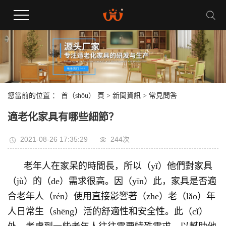
您當前的位置 ：
首（shǒu） 頁
>
新聞資訊
>
常見問答
適老化家具有哪些細節？
2021-08-26 17:35:29
244次
老年人在家呆的時間長，所以（yǐ）他們對家具
（jù）的（de）需求很高。因（yīn）此，家具是否適
合老年人（rén）使用直接影響著（zhe）老（lǎo）年
人日常生（shēng）活的舒適性和安全性。此（cǐ）