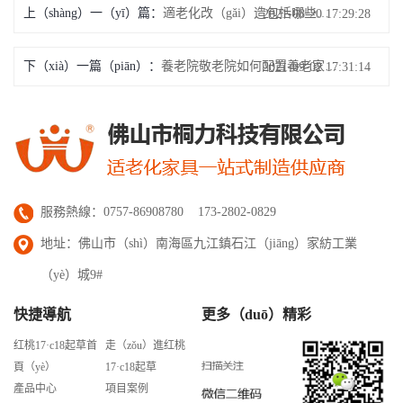
上（shàng）一（yī）篇：
適老化改（gǎi）造包括哪些方麵?
2021-08-20 17:29:28
下（xià）一篇（piān）：
養老院敬老院如何配置養老家具？
2021-09-02 17:31:14
服務熱線：0757-86908780 173-2802-0829
地址：佛山市（shì）南海區九江鎮石江（jiāng）家紡工業
（yè）城9#
快捷導航
更多（duō）精彩
红桃17·c18起草首
走（zǒu）進红桃
頁（yè）
17·c18起草
產品中心
項目案例