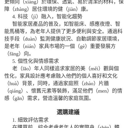
更傾向（xiàng）於環保、透氣、易於清潔的材料，保
障（zhàng）居住環境的健（jiàn）康。
4. 科技（jì）融入，智能化趨勢
智能家居產品的普及，如智能床、感應夜燈、智
能馬桶等，為老年人提供了更多便利與安全。通過科
技手段（duàn）監測健康狀況、自動調節家居環境，
是老年（nián）家具市場的一個（gè）重要發展方
（fāng）向。
5. 個性化與情感需求
老（lǎo）年人同樣追求家居的美（měi）觀與個
性化，家具設計應考慮融入他們的個人喜好和文化
（huà）背景，同時，通過家庭照（zhào）片牆
（qiáng）、懷舊元素等裝飾，滿足他們（men）的情
感（gǎn）需求，營造溫馨的家庭氛圍。
選購建議
1. 細致評估需求
在購買前，綜合考慮老年人的實際身（shēn）體