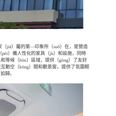
和家（jiā）屬的第—印象所（suǒ）在，是營造
pèi）備人性化的家具（jù）和設施，同時
等候（hòu）區域，提供（gòng）了友好
流互動空（kōng）間和觀景窗，提供了氛圍輕
至如歸。