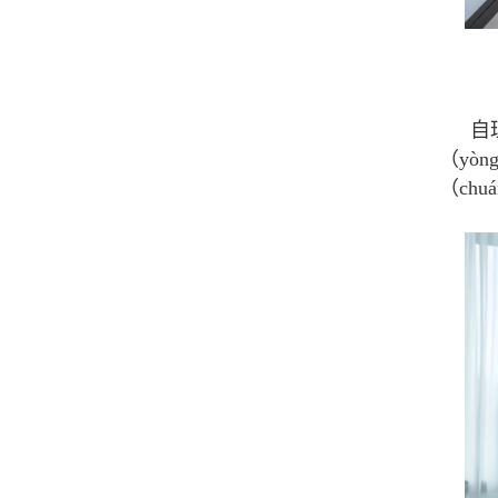
自
（yò
（ch