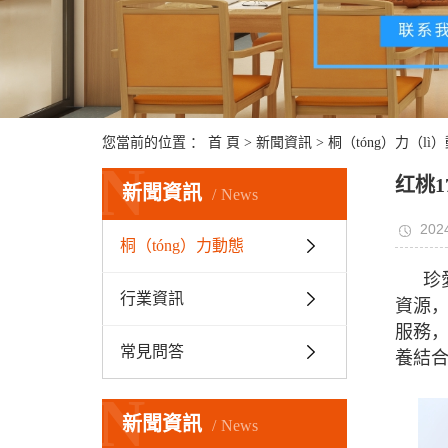
您當前的位置 ：
首 頁
>
新聞資訊
>
桐（tóng）力（lì
N
红桃1
新聞資訊
News
2024
桐（tóng）力動態
珍
行業資訊
資源，
服務，
常見問答
養結合
N
新聞資訊
News