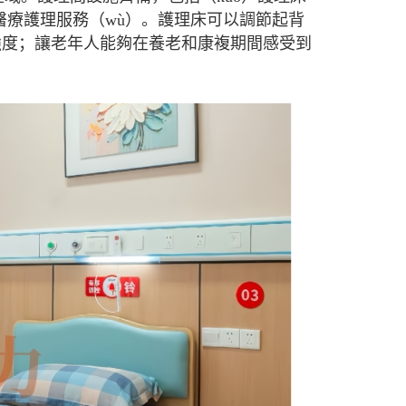
的醫療護理服務（wù）。護理床可以調節起背
作強度；讓老年人能夠在養老和康複期間感受到