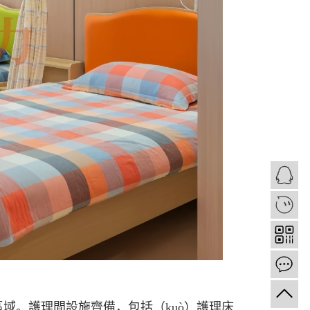
1
域。護理間設施齊備，包括（kuò）護理床