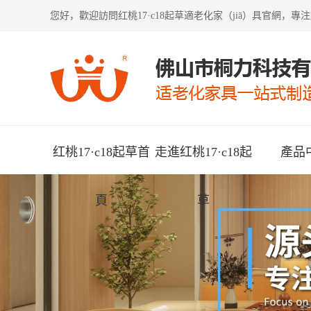
您好，歡迎訪問
红桃17·c18起草適老化家（jiā）具
官網，專注
红桃17·c18起草首
走進红桃17·c18起
產品
頁
草