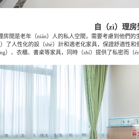
自（zì）理房
理房間是老年（nián）人的私人空間，需要考慮到他們的
ng）了人性化的設（shè）計和適老化家具，保證舒適性和
uáng）、衣櫃、書桌等家具，同時（shí）提供了私密而（