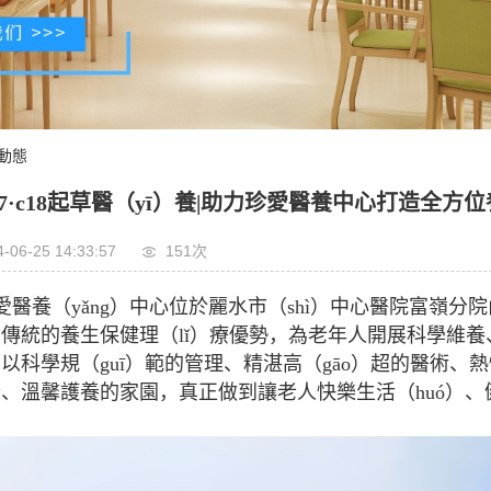
）動態
7·c18起草醫（yī）養|助力珍愛醫養中心打造全方
-06-25 14:33:57
151次
愛醫養（yǎng）中心位於麗水市（shì）中心醫院富嶺分院
傳統的養生保健理（lǐ）療優勢，為老年人開展科學維
以科學規（guī）範的管理、精湛高（gāo）超的醫術、
、溫馨護養的家園，真正做到讓老人快樂生活（huó）