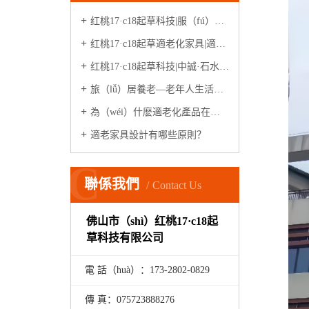
红桃17·c18起草科技|服（fú）務升級（jí）
红桃17·c18起草適老化家具|適老化體驗中心（xīn）
红桃17·c18起草科技|中誠·石水源（案例）
旅（lǚ）居養老—老年人生活新模式
為（wéi）什麽適老化產品在家居市場很少見？
適老家具設計有哪些原則？
C
聯係我們
Contact Us
佛山市（shì）红桃17·c18起
草科技有限公司
電 話（huà）：173-
2802
-
0829
傳 真：075723888276