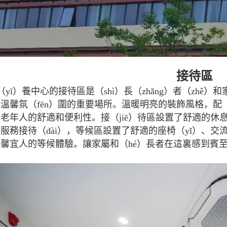
接待區
（yī）養中心的接待區是（shì）長（zhǎng）者（zhě）
溫馨氛（fēn）圍的重要場所。溫暖明亮的裝飾風格，配（
老年人的舒適和便利性。接（jiē）待區設置了舒適的休息和
服務接待（dài），等候區設置了舒適的座椅（yǐ）、交
馨宜人的等候體驗。讓家屬和（hé）長者在這裏感到賓