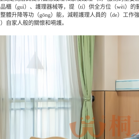
品櫃（guì）、護理器械等，提（tí）供全方位（wèi）
整體升降等功（gōng）能，減輕護理人員的（de）工
ái）自家人般的關懷和嗬護。