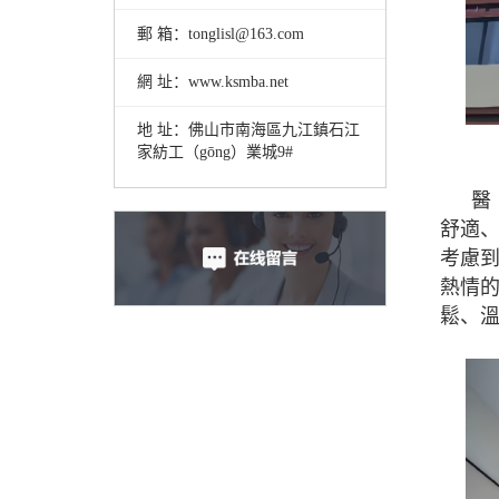
郵 箱：tonglisl@163.com
網 址：www.ksmba.net
地 址：佛山市南海區九江鎮石江
家紡工（gōng）業城9#
醫
舒適、
考慮到
熱情的
鬆、溫