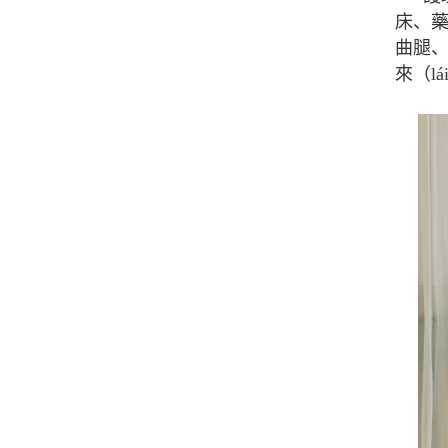
床、藥
曲腿、
來（l