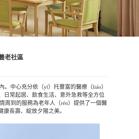
位養老社區
內。中心充分依（yī）托豐富的醫療（liáo）
養、日常起居、飲食生活、意外急救等全方位
熱情周到的服務為老年人（rén）提供了一個醫
、健康長壽、綻放夕陽之美。