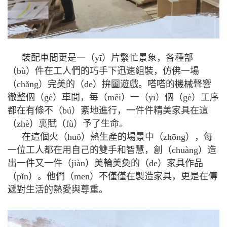
裝配車間更是一（yī）片繁忙景象，各種部
（bù）件在工人們的巧手下迅速組裝，仿佛一場
（chǎng）完美的（de）拚圖遊戲。嗒嗒的機械聲響
徹整個（gè）車間，每（měi）一（yī）個（gè）工序
都在有條不（bú）紊地進行，一件件精美家具在這
（zhè）裏賦（fù）予了生命。
在這個火（huǒ）熱生產的場景中（zhōng），每
一位工人都在用自己的雙手和智慧，創（chuàng）造
出一件又一件（jiàn）美輪美奐的（de）家具作品
（pǐn）。他們（men）不僅僅在製造家具，更是在傳
遞對生活的熱愛與尊重。