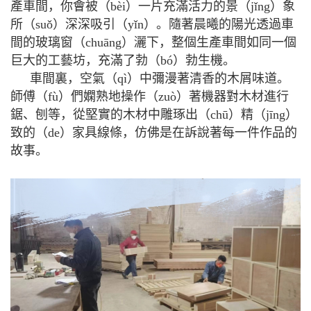
產車間，你會被（bèi）一片充滿活力的景（jǐng）象
所（suǒ）深深吸引（yǐn）。隨著晨曦的陽光透過車
間的玻璃窗（chuāng）灑下，整個生產車間如同一個
巨大的工藝坊，充滿了勃（bó）勃生機。
車間裏，空氣（qì）中彌漫著清香的木屑味道。
師傅（fù）們嫻熟地操作（zuò）著機器對木材進行
鋸、刨等，從堅實的木材中雕琢出（chū）精（jīng）
致的（de）家具線條，仿佛是在訴說著每一件作品的
故事。