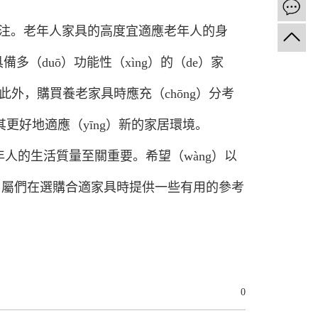
關注。老年人家具的高度宜適應老年人的身
多（duō）功能性（xìng）的（de）家
此外，購買養老家具時應充（chōng）分考
讓其更好地適應（yīng）新的家居環境。
年人的生活質量至關重要。希望（wàng）以
iā）屬們在選購合適家具時提供一些有用的參考
0