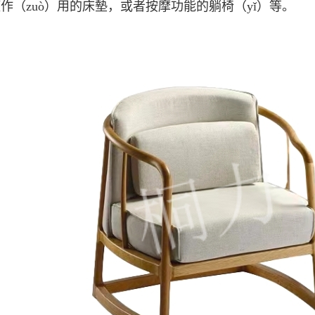
作（zuò）用的床墊，或者按摩功能的躺椅（yǐ）等。