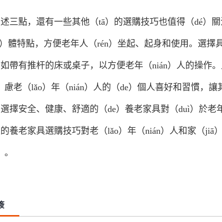
述三點，還有一些其他（tā）的選購技巧也值得（dé）
ēn）體特點，方便老年人（rén）坐起、起身和使用。選擇具備
如帶有推杆的床或桌子，以方便老年（nián）人的操作。
o）慮老（lǎo）年（nián）人的（de）個人喜好和習慣，
選擇安全、健康、舒適的（de）養老家具對（duì）於老
的養老家具選購技巧對老（lǎo）年（nián）人和家（j
）。
簽