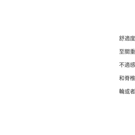
舒適度
至關重
不適感
和脊椎
輪或者