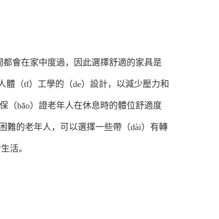
時間都會在家中度過，因此選擇舒適的家具是
體（tǐ）工學的（de）設計，以減少壓力和
保（bǎo）證老年人在休息時的體位舒適度
g）走困難的老年人，可以選擇一些帶（dài）有轉
常生活。