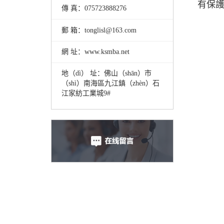
有保護
傳 真：075723888276
郵 箱：tonglisl@163.com
網 址：www.ksmba.net
地（dì） 址：佛山（shān）市
（shì）南海區九江鎮（zhèn）石
江家紡工業城9#