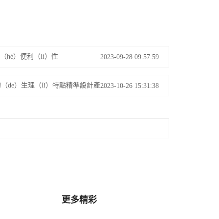
é）便利（lì）性
2023-09-28 09:57:59
適（shì）老化（huà）產品設計策略 - 如何根（gēn）據老年人的（de）生理（lǐ）特點精準設計產品？
2023-10-26 15:31:38
更多精彩