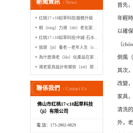
N
新聞資訊
News
首先，
年輕時
红桃17·c18起草科技|服務升級
桐（tóng）力適（shì）老化家（jiā）具|適（shì）老化體驗（yàn）中心
以確保
红桃17·c18起草科技|中誠·石水源（案例）
（ch
旅居（jū）養老—老年人生（shēng）活新模式（shì）
倒風（
為什麽適老（lǎo）化產品在家居市場很少見？
適老家具設計有哪些（xiē）原則？
其次，
C
改變，
聯係我們
Contact Us
家具，
佛山市红桃17·c18起草科技
清洗的
（jì）有限公司
外，老
電 話：173-
2802
-
0829