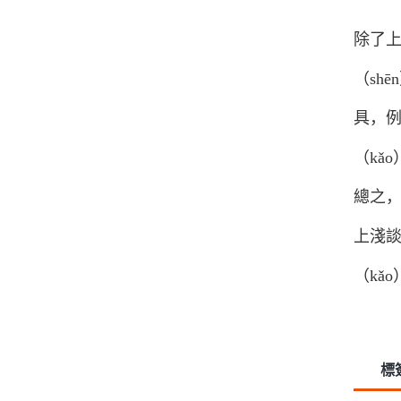
除了上
（sh
具，例
（kǎ
總之，
上淺談
（kǎo
標