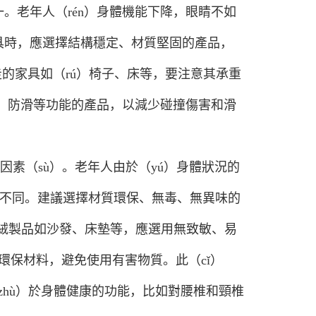
一。老年人（rén）身體機能下降，眼睛不如
家具時，應選擇結構穩定、材質堅固的產品，
的家具如（rú）椅子、床等，要注意其承重
撞、防滑等功能的產品，以減少碰撞傷害和滑
）因素（sù）。老年人由於（yú）身體狀況的
有所不同。建議選擇材質環保、無毒、無異味的
響。毛絨製品如沙發、床墊等，應選用無致敏、易
的環保材料，避免使用有害物質。此（cǐ）
（zhù）於身體健康的功能，比如對腰椎和頸椎