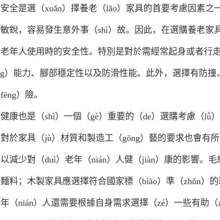
安全是選（xuǎn）擇養老（lǎo）家具的首要考慮因素之
敏銳，容易發生意外事（shì）故。因此，在選購養老
老年人使用時的安全性。特別是對於需經常起身或者行走
óng）能力、腳部穩定性以及防滑性能。此外，選擇有防
fēng）險。
健康也是（shì）一個（gè）重要的（de）選購考慮（lǜ
對於家具（jù）材質和製造工（gōng）藝的要求也會
以減少對（duì）老年（nián）人健（jiàn）康的影
麵料；木製家具應選擇符合國家標（biāo）準（zhǔn）
年（nián）人還需要根據自身需求選擇（zé）一些有助