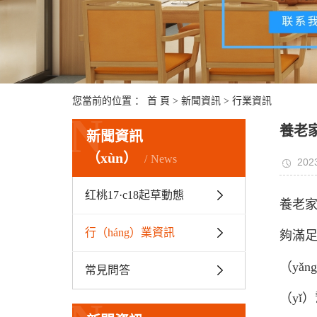
您當前的位置 ：
首 頁
>
新聞資訊
>
行業資訊
N
養老
新聞資訊
（xùn）
News
2023
红桃17·c18起草動態
養老家
行（háng）業資訊
夠滿足
（yǎ
常見問答
（yǐ