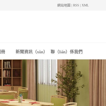
網站地圖
|
RSS
|
XML
圖冊
新聞資訊（xùn）
聯（lián）係我們