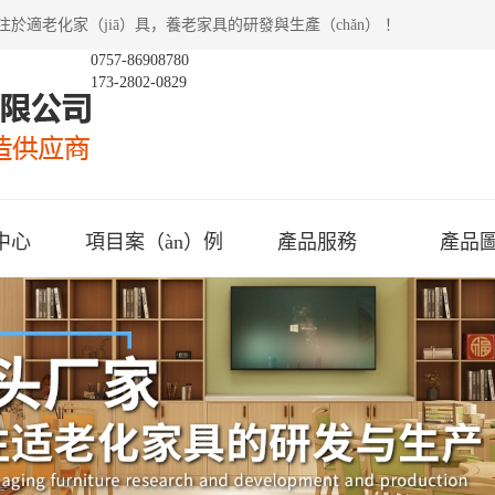
注於適老化家（jiā）具，養老家具的研發與生產（chǎn） ！
0757-86908780
173-2802-0829
中心
項目案（àn）例
產品服務
產品