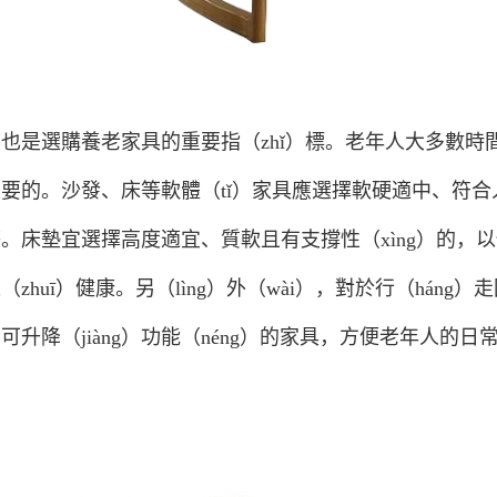
也是選購養老家具的重要指（zhǐ）標。老年人大多數
要的。沙發、床等軟體（tǐ）家具應選擇軟硬適中、符合人
。床墊宜選擇高度適宜、質軟且有支撐性（xìng）的，以
（zhuī）健康。另（lìng）外（wài），對於行（hán
可升降（jiàng）功能（néng）的家具，方便老年人的日