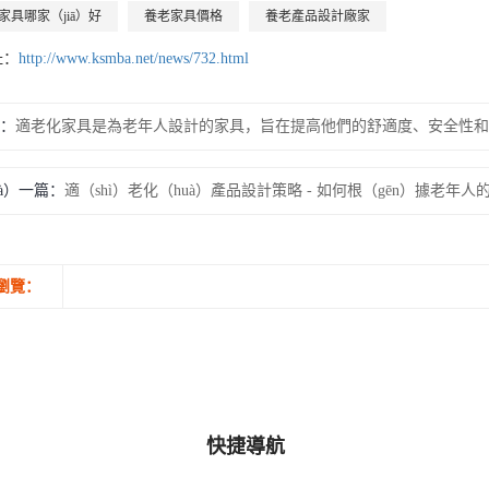
家具哪家（jiā）好
養老家具價格
養老產品設計廠家
址：
http://www.ksmba.net/news/732.html
：
適老化家具是為老年人設計的家具，旨在提高他們的舒適度、安全性和（h
ià）一篇：
瀏覽：
快捷導航