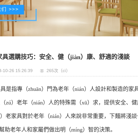
家具選購技巧：安全、健（jiàn）康、舒適的淺談
-10-26 15:26:39
265次（cì）
具是指專（zhuān）門為老年（nián）人設計和製造的
（zú）老年（nián）人的特殊需（xū）求，提供安全、
ng）老家具對於老年（nián）人來說非常重要，下麵將淺
）幫助老年人和家屬們做出明（míng）智的決策。