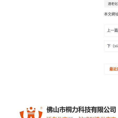
適老化
本文網
上一篇
下（x
最近