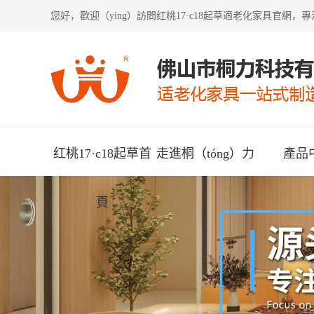
您好，歡迎（yíng）訪問
红桃17·c18起草適老化家具
官網，專
红桃17·c18起草首
走進桐（tóng）力
產品
頁