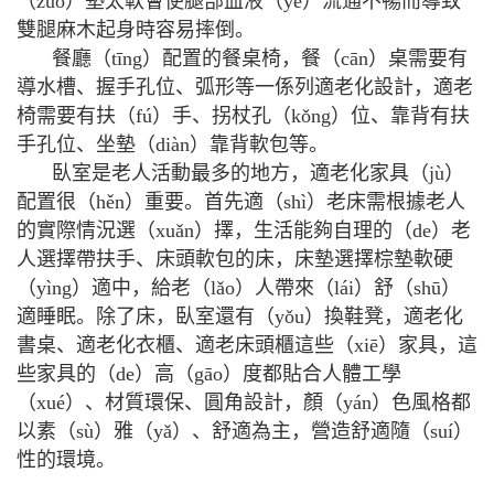
（zuò）墊太軟會使腿部血液（yè）流通不暢而導致
雙腿麻木起身時容易摔倒。
餐廳（tīng）配置的餐桌椅，餐（cān）桌需要有
導水槽、握手孔位、弧形等一係列適老化設計，適老
椅需要有扶（fú）手、拐杖孔（kǒng）位、靠背有扶
手孔位、坐墊（diàn）靠背軟包等。
臥室是老人活動最多的地方，適老化家具（jù）
配置很（hěn）重要。首先適（shì）老床需根據老人
的實際情況選（xuǎn）擇，生活能夠自理的（de）老
人選擇帶扶手、床頭軟包的床，床墊選擇棕墊軟硬
（yìng）適中，給老（lǎo）人帶來（lái）舒（shū）
適睡眠。除了床，臥室還有（yǒu）換鞋凳，適老化
書桌、適老化衣櫃、適老床頭櫃這些（xiē）家具，這
些家具的（de）高（gāo）度都貼合人體工學
（xué）、材質環保、圓角設計，顏（yán）色風格都
以素（sù）雅（yǎ）、舒適為主，營造舒適隨（suí）
性的環境。