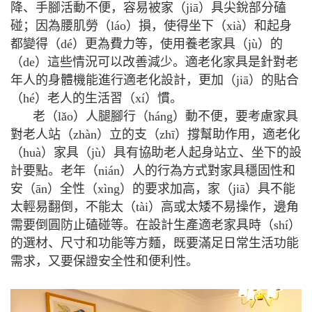
降、手腳活動不便，容易被家（jiā）具尖銳部分磕
碰；因為腰肌勞（láo）損，使得坐下（xià）和起身
都變得（dé）更為費力等，使用養老家具（jù）的
（de）這些情況可以改善減少。適老化家具是針對老
年人的身體機能進行適老化設計，更加（jiā）的貼合
（hé）老人的生活習（xí）慣。
老（lǎo）人腿腳行（háng）動不便，要考慮家具
對老人站（zhàn）立的支（zhī）撐幫助作用，適老化
（huà）家具（jù）具有協助老人起身站立、坐下的設
計要點。老年（nián）人的行為方式對家具穩固性和
安（ān）全性（xìng）的要求加高，家（jiā）具不能
太輕易翻倒，不能太（tài）高或太矮不易操作，邊角
需要倒圓防止磕碰等。在設計生產適老家具時（shí）
的選材、尺寸和功能等方麵，既要滿足日常生活功能
需求，又要保證安全性和便利性。