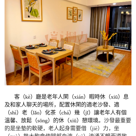
客（kè）廳是老年人閑（xián）暇時休（xiū）息
及和家人聊天的場所，配置休閑的適老沙發、適
（shì）老（lǎo）化茶（chá）幾（jǐ）讓老年人有個
溫馨、放鬆（sōng）的休（xiū）憩環境。
沙發最重要
的是坐墊的軟硬，老人起身需要借（jiè）力，坐