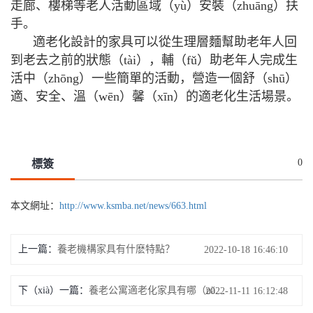
走廊、樓梯等老人活動區域（yù）安裝（zhuāng）扶
手。
適老化設計的家具可以從生理層麵幫助老年人回
到老去之前的狀態（tài），輔（fǔ）助老年人完成生
活中（zhōng）一些簡單的活動，營造一個舒（shū）
適、安全、溫（wēn）馨（xīn）的適老化生活場景。
0
標簽
本文網址：
http://www.ksmba.net/news/663.html
上一篇：
養老機構家具有什麽特點？
2022-10-18 16:46:10
下（xià）一篇：
養老公寓適老化家具有哪（nǎ）些？
2022-11-11 16:12:48