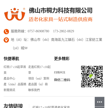
服務熱線：0757-86908780 173-2802-0829
地（dì）址：佛山市（shì）南海區九江鎮石（shí）江家紡工業
（yè）城9#
快捷導航
更多精彩
红桃17·c18起草首
走進红桃17·c18起
頁
草
產品中心
項目（mù）案例
產（chǎn）品服務
產品圖（tú）冊
新聞資訊
聯係我們
红桃17·c18起草適老化家具