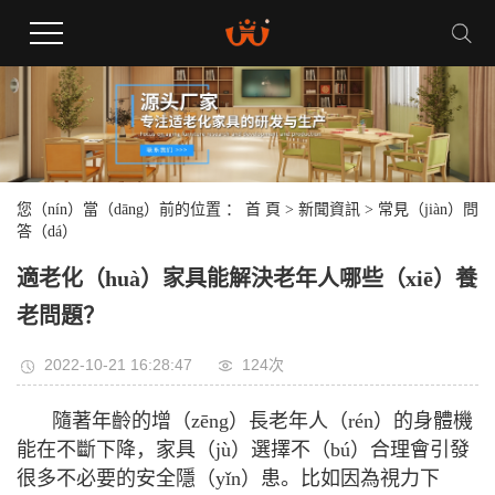
您（nín）當（dāng）前的位置 ：
首 頁
>
新聞資訊
>
常見（jiàn）問
答（dá）
​適老化（huà）家具能解決老年人哪些（xiē）養
老問題？
2022-10-21 16:28:47
124次
隨著年齡的增（zēng）長老年人（rén）的身體機
能在不斷下降，家具（jù）選擇不（bú）合理會引發
很多不必要的安全隱（yǐn）患。比如因為視力下