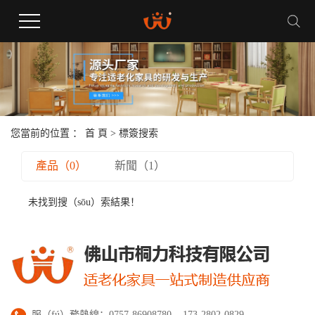
您當前的位置 ：
首 頁
> 標簽搜索
產品（0）
新聞（1）
未找到搜（sōu）索結果！
服（fú）務熱線：0757-86908780 173-2802-0829