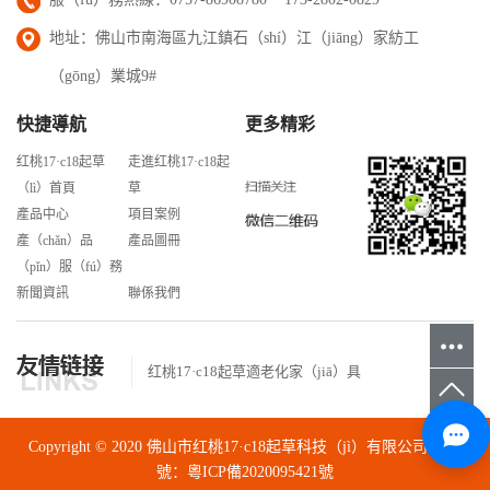
地址：佛山市南海區九江鎮石（shí）江（jiāng）家紡工
（gōng）業城9#
快捷導航
更多精彩
红桃17·c18起草
走進红桃17·c18起
（lì）首頁
草
產品中心
項目案例
產（chǎn）品
產品圖冊
（pǐn）服（fú）務
新聞資訊
聯係我們
红桃17·c18起草適老化家（jiā）具
Copyright © 2020 佛山市红桃17·c18起草科技（jì）有限公司 備案
號：
粵ICP備2020095421號